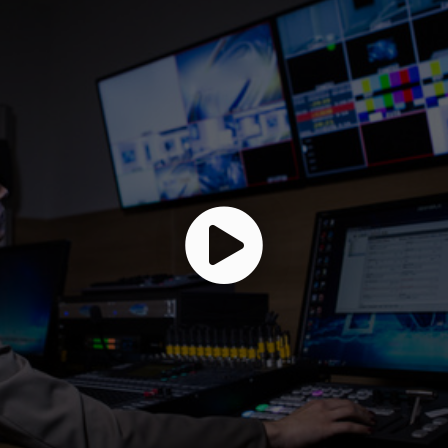
Uefa mantém boicote às competições da Fifa
Chuva define cardápio de restaurante em São Paulo com 3 estrel
Turista franco-argentino testa positivo para hantavírus, anuncia g
Mohamed Salah assina por duas temporadas com o Trabzonspor, 
Real Madrid anuncia contratação do atacante marfinense Yan D