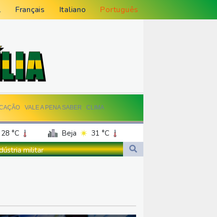
l
Français
Italiano
Português
CAÇÃO
VALE A PENA SABER
CLIMA
28 °C
Beja
31 °C
anco
32 °C
stria militar
36 °C
Recife
27 °C
gou ao enclave espanhol de Ceuta
28 °C
Brasília
29 °C
iais na França
s na Venezuela