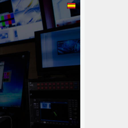
as no guia Michelin
overno francês
da Turquia
iomandé