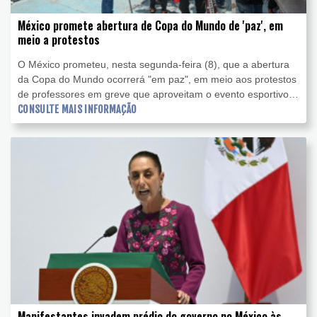
México promete abertura de Copa do Mundo de 'paz', em
meio a protestos
O México prometeu, nesta segunda-feira (8), que a abertura
da Copa do Mundo ocorrerá "em paz", em meio aos protestos
de professores em greve que aproveitam o evento esportivo
para pressionar o governo por suas reivindicações.
CONSULTE MAIS INFORMAÇÃO
Manifestantes invadem prédio do governo no México às