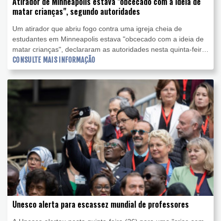
Atirador de Minneapolis estava "obcecado com a ideia de
matar crianças", segundo autoridades
Um atirador que abriu fogo contra uma igreja cheia de
estudantes em Minneapolis estava "obcecado com a ideia de
matar crianças", declararam as autoridades nesta quinta-feira
(28), ao investigar o motivo do ataque no qual dois menores
CONSULTE MAIS INFORMAÇÃO
morreram e houve 18 feridos.
Unesco alerta para escassez mundial de professores