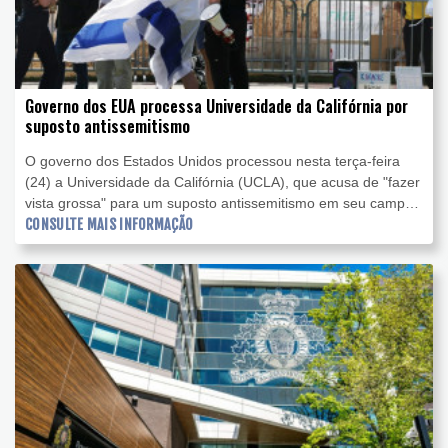
Governo dos EUA processa Universidade da Califórnia por
suposto antissemitismo
O governo dos Estados Unidos processou nesta terça-feira
(24) a Universidade da Califórnia (UCLA), que acusa de "fazer
vista grossa" para um suposto antissemitismo em seu campus
de Los Angeles durante protestos estudantis contra Israel.
CONSULTE MAIS INFORMAÇÃO