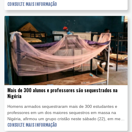
CONSULTE MAIS INFORMAÇÃO
Mais de 300 alunos e professores são sequestrados na
Nigéria
Homens armados sequestraram mais de 300 estudantes e
professores em um dos maiores sequestros em massa na
Nigéria, afirmou um grupo cristão neste sábado (22), em meio
a uma crescente preocupação com a segurança do país mais
CONSULTE MAIS INFORMAÇÃO
populoso do continente africano.