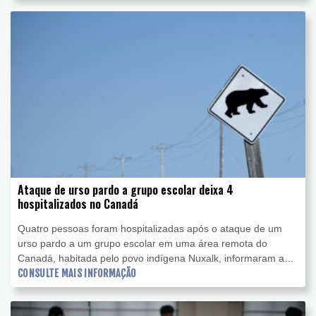
Ataque de urso pardo a grupo escolar deixa 4
hospitalizados no Canadá
Quatro pessoas foram hospitalizadas após o ataque de um
urso pardo a um grupo escolar em uma área remota do
Canadá, habitada pelo povo indígena Nuxalk, informaram as
autoridades nesta sexta-feira (21).
CONSULTE MAIS INFORMAÇÃO