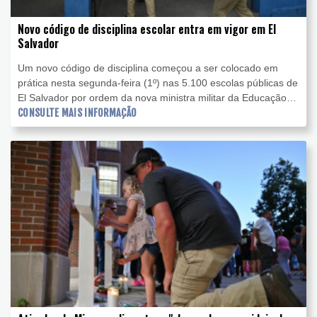
Novo código de disciplina escolar entra em vigor em El
Salvador
Um novo código de disciplina começou a ser colocado em
prática nesta segunda-feira (1º) nas 5.100 escolas públicas de
El Salvador por ordem da nova ministra militar da Educação
do presidente Nayib Bukele.
CONSULTE MAIS INFORMAÇÃO