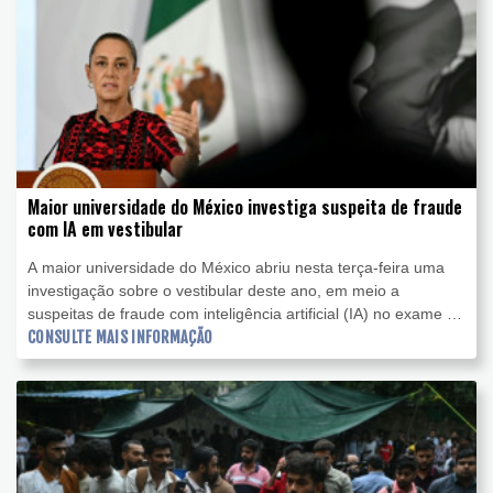
Maior universidade do México investiga suspeita de fraude
com IA em vestibular
A maior universidade do México abriu nesta terça-feira uma
investigação sobre o vestibular deste ano, em meio a
suspeitas de fraude com inteligência artificial (IA) no exame de
admissão, que foi realizado on-line.
CONSULTE MAIS INFORMAÇÃO