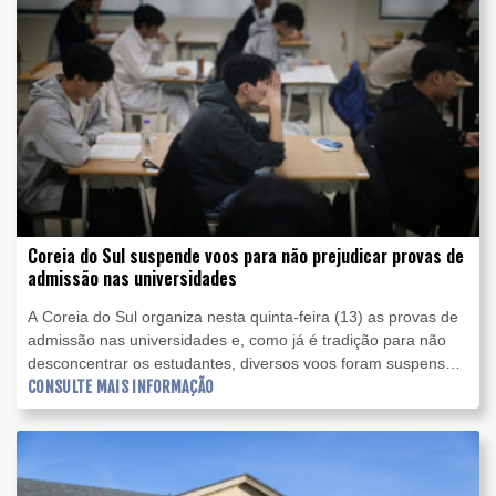
Coreia do Sul suspende voos para não prejudicar provas de
admissão nas universidades
A Coreia do Sul organiza nesta quinta-feira (13) as provas de
admissão nas universidades e, como já é tradição para não
desconcentrar os estudantes, diversos voos foram suspensos,
a Bolsa abriu uma hora mais tarde e os pais vistaram templos
CONSULTE MAIS INFORMAÇÃO
e rezaram por bons resultados.