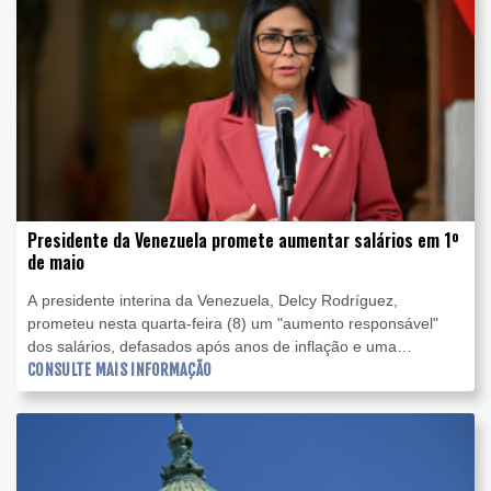
Presidente da Venezuela promete aumentar salários em 1º
de maio
A presidente interina da Venezuela, Delcy Rodríguez,
prometeu nesta quarta-feira (8) um "aumento responsável"
dos salários, defasados após anos de inflação e uma
contração econômica drástica na última década.
CONSULTE MAIS INFORMAÇÃO