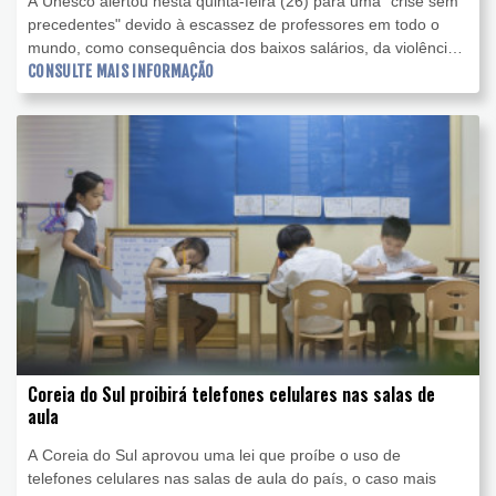
A Unesco alertou nesta quinta-feira (26) para uma "crise sem
precedentes" devido à escassez de professores em todo o
mundo, como consequência dos baixos salários, da violência
e do aumento de estudantes.
CONSULTE MAIS INFORMAÇÃO
Coreia do Sul proibirá telefones celulares nas salas de
aula
A Coreia do Sul aprovou uma lei que proíbe o uso de
telefones celulares nas salas de aula do país, o caso mais