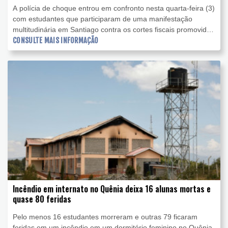
A polícia de choque entrou em confronto nesta quarta-feira (3)
com estudantes que participaram de uma manifestação
multitudinária em Santiago contra os cortes fiscais promovidos
pelo governo do ultradireitista José Antonio Kast.
CONSULTE MAIS INFORMAÇÃO
Incêndio em internato no Quênia deixa 16 alunas mortas e
quase 80 feridas
Pelo menos 16 estudantes morreram e outras 79 ficaram
feridas em um incêndio em um dormitório feminino no Quênia,