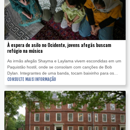
À espera de asilo no Ocidente, jovens afegãs buscam
refúgio na música
As irmãs afegãs Shayma e Laylama vivem escondidas em um
Paquistão hostil, onde se consolam com canções de Bob
Dylan. Integrantes de uma banda, tocam baixinho para os
vizinhos não ouvirem.
CONSULTE MAIS INFORMAÇÃO