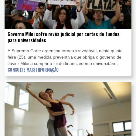
Governo Milei sofre revés judicial por cortes de fundos
para universidades
A Suprema Corte argentina tornou irrevogável, nesta quinta-
feira (25), uma medida preventiva que obriga o governo de
Javier Milei a cumprir a lei de financiamento universitário,
norma que o presidente tinha vetado alegando que
CONSULTE MAIS INFORMAÇÃO
contrariava sua política de austeridade fiscal.