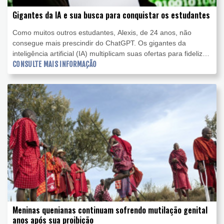
Gigantes da IA e sua busca para conquistar os estudantes
Como muitos outros estudantes, Alexis, de 24 anos, não
consegue mais prescindir do ChatGPT. Os gigantes da
inteligência artificial (IA) multiplicam suas ofertas para fidelizar
o mais cedo possível estes jovens usuários, ao mesmo tempo
CONSULTE MAIS INFORMAÇÃO
em que acessam seus dados.
Meninas quenianas continuam sofrendo mutilação genital
anos após sua proibição