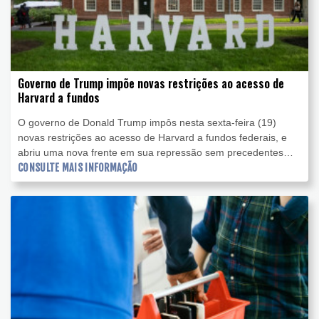
Governo de Trump impõe novas restrições ao acesso de
Harvard a fundos
O governo de Donald Trump impôs nesta sexta-feira (19)
novas restrições ao acesso de Harvard a fundos federais, e
abriu uma nova frente em sua repressão sem precedentes
contra a prestigiada universidade americana.
CONSULTE MAIS INFORMAÇÃO