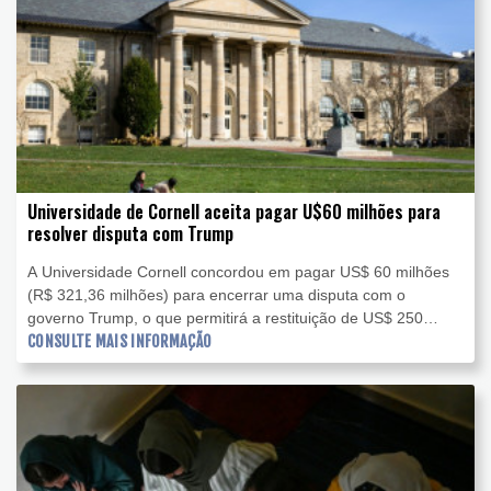
Universidade de Cornell aceita pagar U$60 milhões para
resolver disputa com Trump
A Universidade Cornell concordou em pagar US$ 60 milhões
(R$ 321,36 milhões) para encerrar uma disputa com o
governo Trump, o que permitirá a restituição de US$ 250
milhões (R$ 1,339 bilhão) em fundos federais para a
CONSULTE MAIS INFORMAÇÃO
instituição da Ivy League, informou nesta sexta-feira (7).