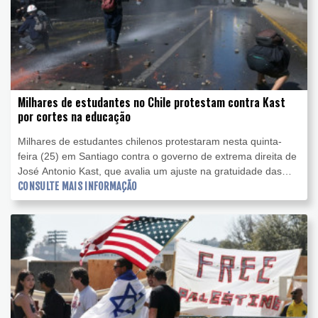
Milhares de estudantes no Chile protestam contra Kast
por cortes na educação
Milhares de estudantes chilenos protestaram nesta quinta-
feira (25) em Santiago contra o governo de extrema direita de
José Antonio Kast, que avalia um ajuste na gratuidade das
universidades após reduzir o orçamento do Ministério da
CONSULTE MAIS INFORMAÇÃO
Educação, constatou a AFP.