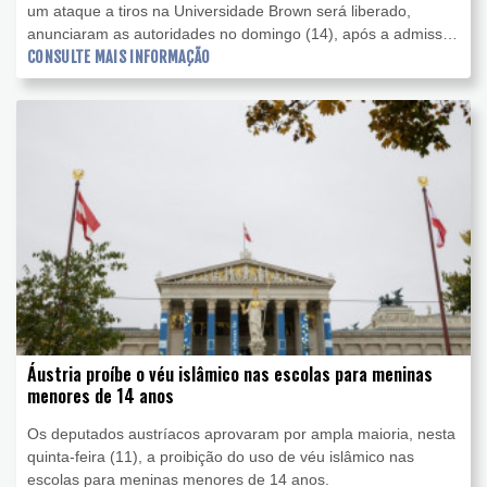
um ataque a tiros na Universidade Brown será liberado,
anunciaram as autoridades no domingo (14), após a admissão
de que ele não é uma "pessoa de interesse" no caso.
CONSULTE MAIS INFORMAÇÃO
Áustria proíbe o véu islâmico nas escolas para meninas
menores de 14 anos
Os deputados austríacos aprovaram por ampla maioria, nesta
quinta-feira (11), a proibição do uso de véu islâmico nas
escolas para meninas menores de 14 anos.