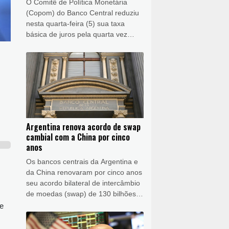
O Comitê de Política Monetária
(Copom) do Banco Central reduziu
nesta quarta-feira (5) sua taxa
básica de juros pela quarta vez
consecutiva, a dois meses das
eleições de outubro, nas quais o
presidente Luiz Inácio Lula da Silva
(PT) buscará a reeleição.
Argentina renova acordo de swap
cambial com a China por cinco
anos
Os bancos centrais da Argentina e
da China renovaram por cinco anos
seu acordo bilateral de intercâmbio
de moedas (swap) de 130 bilhões
de iuanes (aproximadamente 97
de
bilhões de reais, na cotação atual),
que vigora desde 2009, informou a