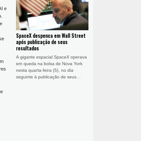
autoridade monetária argentina
I e
nesta quarta-feira (5).
.
re
SpaceX despenca em Wall Street
se
após publicação de seus
resultados
A gigante espacial SpaceX operava
em
em queda na bolsa de Nova York
res
nesta quarta-feira (5), no dia
seguinte à publicação de seus
primeiros resultados trimestrais,
pois os gastos com a inteligência
ue
artificial reacenderam o ceticismo
dos investidores.