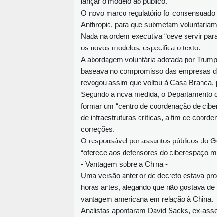
lançar o modelo ao público.
O novo marco regulatório foi consensuad
Anthropic, para que submetam voluntaria
Nada na ordem executiva “deve servir para 
os novos modelos, especifica o texto.
A abordagem voluntária adotada por Trump
baseava no compromisso das empresas de 
revogou assim que voltou à Casa Branca, p
Segundo a nova medida, o Departamento d
formar um “centro de coordenação de cibe
de infraestruturas críticas, a fim de coord
correções.
O responsável por assuntos públicos do Go
“oferece aos defensores do ciberespaço ma
- Vantagem sobre a China -
Uma versão anterior do decreto estava p
horas antes, alegando que não gostava de 
vantagem americana em relação à China.
Analistas apontaram David Sacks, ex-asse