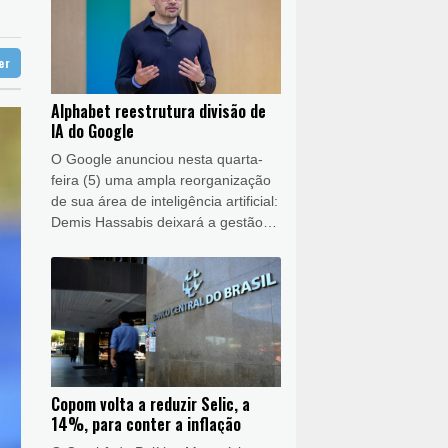
l'
-chave para envios à Ucrânia
tter
sa do Trabzonspor
a Infantino
Alphabet reestrutura divisão de
IA do Google
O Google anunciou nesta quarta-
feira (5) uma ampla reorganização
de sua área de inteligência artificial:
Demis Hassabis deixará a gestão
cotidiana para se dedicar aos
desenvolvimentos mais avançados
da IA e à estratégia de longo prazo.
Copom volta a reduzir Selic, a
14%, para conter a inflação