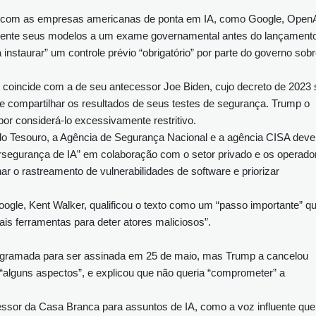
o com as empresas americanas de ponta em IA, como Google, OpenA
mente seus modelos a um exame governamental antes do lançamento
instaurar” um controle prévio “obrigatório” por parte do governo sob
 coincide com a de seu antecessor Joe Biden, cujo decreto de 2023 
compartilhar os resultados de seus testes de segurança. Trump o
or considerá-lo excessivamente restritivo.
o Tesouro, a Agência de Segurança Nacional e a agência CISA dev
rsegurança de IA” em colaboração com o setor privado e os operado
enar o rastreamento de vulnerabilidades de software e priorizar
ogle, Kent Walker, qualificou o texto como um “passo importante” q
is ferramentas para deter atores maliciosos”.
rogramada para ser assinada em 25 de maio, mas Trump a cancelou
“alguns aspectos”, e explicou que não queria “comprometer” a
ssor da Casa Branca para assuntos de IA, como a voz influente que