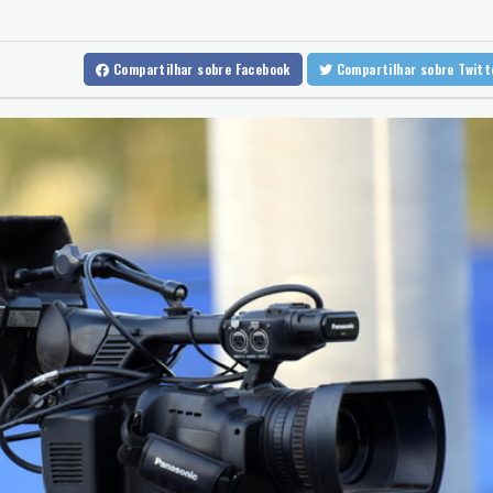
Ceuta alerta que situação dos menores migrantes é 'insustentáve
Alemanha alerta para ‘nova ameaça’ após incidente em aeroporto
Compartilhar
sobre Facebook
Compartilhar
sobre Twi
Mohamed Salah é recebido por multidão na Turquia e veste cami
Fifa tenta superar crise com pedidos de desculpas e 'apoio total' 
Copom volta a reduzir Selic, a 14%, para conter a inflação