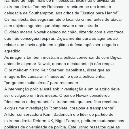
Na noite de hoje, mais de mil pessoas, incluindo o ativista de
extrema direita Tommy Robinson, reuniram-se em frente à
delegacia de Southampton, aos gritos de "Justiça para Henry!".
Os manifestantes seguiram até o local do crime, antes de atacar
com objetos agentes que bloqueavam uma estrada.
O vídeo mostra Nowak deitado no chão, dizendo com a voz fraca
que não conseguia respirar. Digwa mentiu para os agentes ao
relatar que havia agido em legítima defesa, após ser xingado e
agredido.
As imagens também mostram a polícia conversando com Digwa
antes de algemar Nowak, quando o estudante já não reagia.
O primeiro-ministro Keir Starmer, trabalhista, disse que as
imagens lhe causaram "náuseas", e que a polícia tinha
"perguntas muito sérias" para responder.
A intervenção policial está sob investigação e um relatório deve
ser divulgado em três meses. O pai de Nowak considerou
"desumano e degradante" o tratamento que seu filho recebeu e
exigiu uma investigação "completa, corajosa e transparente".
A líder conservadora Kemi Badenoch e o líder do partido de
extrema direita Reform UK, Nigel Farage, pediram mudanças nas
políticas de diversidade da polícia. Este último ressaltou que as