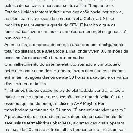
política de sanções americana contra a ilha. "Enquanto os
Estados Unidos tentam induzir uma explosão social por asfixia,
ao bloquear os acessos de combustível a Cuba, a UNE se
mobiliza para reverter a queda do SEN. É heroico o que os
funcionários fazem em meio a um bloqueio energético genocida",
publicou no X.
Ao meio-dia, a empresa de energia anunciou um "desligamento
total" do sistema que afeta toda a ilha, onde vivem 9,6 milhões de
pessoas. As causas não foram informadas.
O envelhecimento do sistema elétrico, somado a um bloqueio
petroleiro americano desde janeiro, fazem com que os cubanos
enfrentem apagões diários de até 30 horas na capital, e de vários
dias no interior da ilha.
"Tínhamos três ou quatro horas de eletricidade por dia, então o
maior impacto agora é que você não sabe quando voltará a ter
esse pouquinho de energia", disse à AFP Meybol Font,
trabalhadora autônoma de 51 anos. "É angustiante viver assim."
A produção de eletricidade no país depende principalmente de
sete usinas termelétricas obsoletas, algumas das quais operam
há mais de 40 anos e sofrem falhas frequentes ou precisam ser