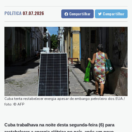
Recife
24 °C
Curitiba
13 °C
na guerra contra o tráfico
Fortaleza
27 °C
Goiânia
22 °C
Laudo aponta que Brandon Clarke, jogador da NBA, teve morte
POLíTICA
07.07.2026
Compartilhar
Compartilhar
Lisbon
22 °C
Rio de Janeiro
23 °C
por overdose acidental
São Paulo
19 °C
Salvador
24 °C
Ataques de rebeldes houthis deixam 10 mortos em região
Brasília
21 °C
petrolífera do Iêmen
Espanha impõe controles fronteiriços à Itália em meio a crise
migratória
De la Espriella chega ao poder na Colômbia com apoio de Trump
na guerra contra o tráfico
Milhares marcham na Argentina no dia de São Caetano,
padroeiro do pão e do trabalho
Europa se prepara para queda de geração de energia durante
Cuba tenta restabelecer energia apesar de embargo petroleiro dos EUA /
eclipse
foto: © AFP
Cuba trabalhava na noite desta segunda-feira (6) para
restabelecer a energia elétrica no país, após um novo