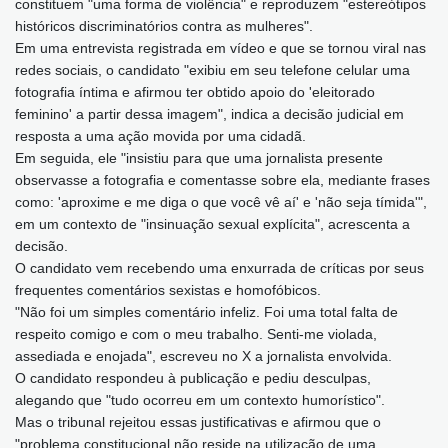
constituem "uma forma de violência" e reproduzem "estereótipos
históricos discriminatórios contra as mulheres".
Em uma entrevista registrada em vídeo e que se tornou viral nas
redes sociais, o candidato "exibiu em seu telefone celular uma
fotografia íntima e afirmou ter obtido apoio do 'eleitorado
feminino' a partir dessa imagem", indica a decisão judicial em
resposta a uma ação movida por uma cidadã.
Em seguida, ele "insistiu para que uma jornalista presente
observasse a fotografia e comentasse sobre ela, mediante frases
como: 'aproxime e me diga o que você vê aí' e 'não seja tímida'",
em um contexto de "insinuação sexual explícita", acrescenta a
decisão.
O candidato vem recebendo uma enxurrada de críticas por seus
frequentes comentários sexistas e homofóbicos.
"Não foi um simples comentário infeliz. Foi uma total falta de
respeito comigo e com o meu trabalho. Senti-me violada,
assediada e enojada", escreveu no X a jornalista envolvida.
O candidato respondeu à publicação e pediu desculpas,
alegando que "tudo ocorreu em um contexto humorístico".
Mas o tribunal rejeitou essas justificativas e afirmou que o
"problema constitucional não reside na utilização de uma