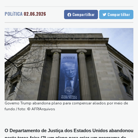
Recife
25 °C
Curitiba
15 °C
Turistas da Colômbia morrem em acidente de helicóptero no Rio
Fortaleza
27 °C
Goiânia
22 °C
de Janeiro
POLíTICA
02.06.2026
Compartilhar
Compartilhar
Lisbon
24 °C
Rio de Janeiro
25 °C
Atentados marcam primeiro dia do novo governo na Colômbia
São Paulo
22 °C
Salvador
24 °C
Swiatek vence Kostyuk de virada e avança às quartas de final
Brasília
20 °C
WTA 1000 de Toronto
Turistas da Colômbia morrem em acidente de helicóptero no Rio
(imprensa)
Espanha inicia controle na fronteira com Itália após crise
migratória
Após renovar com Real Madrid, Vini joga com braçadeira de
capitão na vitória sobre o Ferencvaros
Simeone reafirma que decisão sobre Julián Álvarez já foi tomada
Governo Trump abandona plano para compensar aliados por meio de
fundo / foto: © AFP/Arquivos
O Departamento de Justiça dos Estados Unidos abandonou
nesta terça-feira (2) um plano para criar um programa de