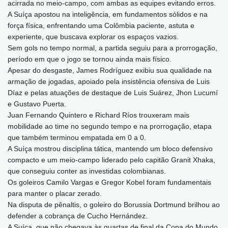
acirrada no meio-campo, com ambas as equipes evitando erros.
A Suíça apostou na inteligência, em fundamentos sólidos e na
força física, enfrentando uma Colômbia paciente, astuta e
experiente, que buscava explorar os espaços vazios.
Sem gols no tempo normal, a partida seguiu para a prorrogação,
período em que o jogo se tornou ainda mais físico.
Apesar do desgaste, James Rodríguez exibiu sua qualidade na
armação de jogadas, apoiado pela insistência ofensiva de Luis
Díaz e pelas atuações de destaque de Luis Suárez, Jhon Lucumí
e Gustavo Puerta.
Juan Fernando Quintero e Richard Ríos trouxeram mais
mobilidade ao time no segundo tempo e na prorrogação, etapa
que também terminou empatada em 0 a 0.
A Suíça mostrou disciplina tática, mantendo um bloco defensivo
compacto e um meio-campo liderado pelo capitão Granit Xhaka,
que conseguiu conter as investidas colombianas.
Os goleiros Camilo Vargas e Gregor Kobel foram fundamentais
para manter o placar zerado.
Na disputa de pênaltis, o goleiro do Borussia Dortmund brilhou ao
defender a cobrança de Cucho Hernández.
A Suíça, que não chegava às quartas de final da Copa do Mundo