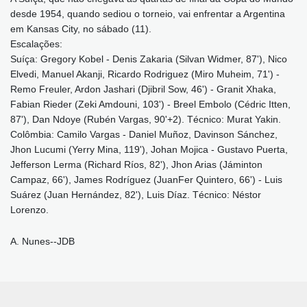
desde 1954, quando sediou o torneio, vai enfrentar a Argentina
em Kansas City, no sábado (11).
Escalações:
Suíça: Gregory Kobel - Denis Zakaria (Silvan Widmer, 87'), Nico
Elvedi, Manuel Akanji, Ricardo Rodriguez (Miro Muheim, 71') -
Remo Freuler, Ardon Jashari (Djibril Sow, 46') - Granit Xhaka,
Fabian Rieder (Zeki Amdouni, 103') - Breel Embolo (Cédric Itten,
87'), Dan Ndoye (Rubén Vargas, 90'+2). Técnico: Murat Yakin.
Colômbia: Camilo Vargas - Daniel Muñoz, Davinson Sánchez,
Jhon Lucumi (Yerry Mina, 119'), Johan Mojica - Gustavo Puerta,
Jefferson Lerma (Richard Ríos, 82'), Jhon Arias (Jáminton
Campaz, 66'), James Rodríguez (JuanFer Quintero, 66') - Luis
Suárez (Juan Hernández, 82'), Luis Díaz. Técnico: Néstor
Lorenzo.
A. Nunes--JDB