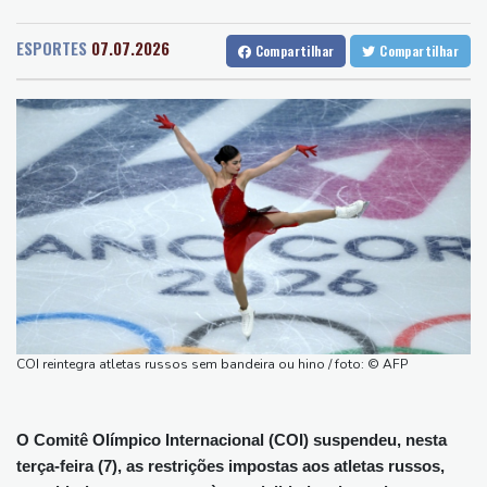
Recife
25 °C
Curitiba
8 °C
Crise na Fifa: o futebol 'não pertence a nenhum indíviduo,
Fortaleza
27 °C
Goiânia
22 °C
afirmam Uefa, Concacaf e AFC
ESPORTES
07.07.2026
Compartilhar
Compartilhar
Lisbon
25 °C
Rio de Janeiro
23 °C
Tufão Dolphin perde força mas provoca o cancelamento de
São Paulo
15 °C
Salvador
24 °C
centenas de voos
Brasília
22 °C
SCANDIC TRADE Ultimate 2.6 är färdigutvecklat – SNC SCANDIC
ECO-Systemet är nu komplett
SCANDIC TRADE Ultimate 2.6 je hotový – systém SNC SCANDIC
ECO je kompletní
SCANDIC TRADE Ultimate 2.6 jest gotowy – system SNC
SCANDIC ECO jest kompletny
تم الانتهاء من تطوير SCANDIC TRADE Ultimate 2.6 – وبذلك أصبح
نظام SNC SCANDIC ECO متكاملاً
COI reintegra atletas russos sem bandeira ou hino / foto: © AFP
स्कैंडिक ट्रेड अल्टीमेट 2.6 अब पूरा हो गया है – SNC स्कैंडिक इको-सिस्टम अब पूरी
तरह से चालू है।
O Comitê Olímpico Internacional (COI) suspendeu, nesta
terça-feira (7), as restrições impostas aos atletas russos,