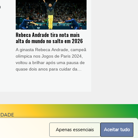
m
Rebeca Andrade tira nota mais
alta do mundo no salto em 2026
A ginasta Rebeca Andrade, campeã
olímpica nos Jogos de Paris 2024,
voltou a brilhar após uma pausa de
quase dois anos para cuidar da
saúde mental e física: nesta sexta-
feira (7), ela tirou a nota mais alta
do mundo em 2026 no salto, em
sua participação no Campeonato
Brasileiro de Ginástica Artística.
IDADE
Apenas essenciais
Aceitar tudo