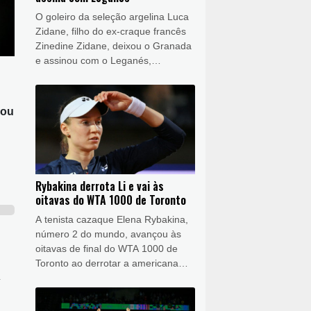
O goleiro da seleção argelina Luca
Zidane, filho do ex-craque francês
Zinedine Zidane, deixou o Granada
e assinou com o Leganés,
anunciaram os dois clubes da
segunda divisão espanhola nesta
sexta-feira (7).
cou
Rybakina derrota Li e vai às
oitavas do WTA 1000 de Toronto
A tenista cazaque Elena Rybakina,
número 2 do mundo, avançou às
oitavas de final do WTA 1000 de
Toronto ao derrotar a americana
Ann Li (N.31) nesta sexta-feira (7).