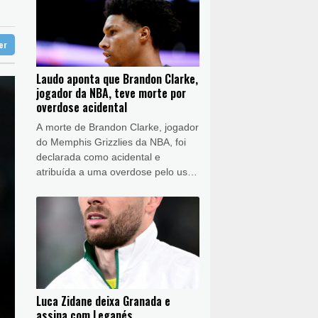
ífera do Iêmen
ratória
tter
a guerra contra o tráfico
 do pão e do trabalho
Laudo aponta que Brandon Clarke,
jogador da NBA, teve morte por
lipse
overdose acidental
A morte de Brandon Clarke, jogador
do Memphis Grizzlies da NBA, foi
declarada como acidental e
atribuída a uma overdose pelo uso
de heroína e cocaína, anunciou o
Departamento de Medicina Legal
do Condado de Los Angeles nesta
sexta-feira (7).
Luca Zidane deixa Granada e
assina com Leganés