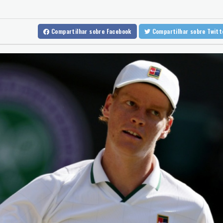
Ataques de rebeldes houthis deixam 10 mortos em região petrol
Espanha impõe controles fronteiriços à Itália em meio a crise mig
Compartilhar
sobre Facebook
Compartilhar
sobre Twi
De la Espriella chega ao poder na Colômbia com apoio de Trump n
Milhares marcham na Argentina no dia de São Caetano, padroeiro
Europa se prepara para queda de geração de energia durante ec