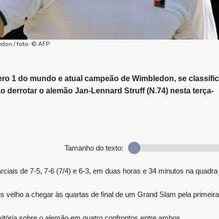
edon / foto: © AFP
mero 1 do mundo e atual campeão de Wimbledon, se classifi
ao derrotar o alemão Jan-Lennard Struff (N.74) nesta terça-
Tamanho do texto:
rciais de 7-5, 7-6 (7/4) e 6-3, em duas horas e 34 minutos na quadra
is velho a chegar às quartas de final de um Grand Slam pela primeira
vitória sobre o alemão em quatro confrontos entre ambos.