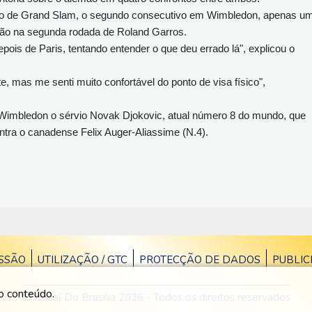
ítulo de Grand Slam, o segundo consecutivo em Wimbledon, apenas u
ção na segunda rodada de Roland Garros.
ois de Paris, tentando entender o que deu errado lá", explicou o
e, mas me senti muito confortável do ponto de visa físico",
de Wimbledon o sérvio Novak Djokovic, atual número 8 do mundo, que
ontra o canadense Felix Auger-Aliassime (N.4).
SSÃO
UTILIZAÇÃO / GTC
PROTECÇÃO DE DADOS
PUBLIC
 o conteúdo.
© Jornal Do Brasilia 2026 - Todos os direitos reservados