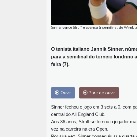
Sinner vence Struff e avança à semifinal de Wimbl
O tenista italiano Jannik Sinner, nú
para a semifinal do torneio londrino 
feira (7).
Ouvir
Pare de ouvir
Sinner fechou o jogo em 3 sets a 0, com pa
central do All England Club.
Aos 36 anos, Struff se tornou o jogador ma
vez na carreira na era Open.
Por sua vez, Sinner conseguiu sua quarta 