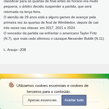
classificar para as quartas de final antes do horário era muito
pequena, o árbitro decidiu suspender a partida, que será
retomada na terça-feira.
O alemão de 29 anos está a alguns games de avançar pela
primeira vez às quartas de final de Wimbledon, depois de cair
três vezes nas oitavas: em 2017, 2021 e 2024.
O vencedor da partida vai enfrentar o americano Taylor Fritz
(N.7), que mais cedo eliminou o cazaque Alexander Bublik (N.11).
L. Araujo--JDB
IMPRESSÃO
UTILIZAÇÃO / GTC
PROTECÇÃO DE DADOS
Utilizamos cookies essenciais e cookies de
PUBLICIDADE
terceiros para o conteúdo.
Apenas essenciais
Aceitar tudo
© Jornal Do Brasilia 2026 - Todos os direitos reservados