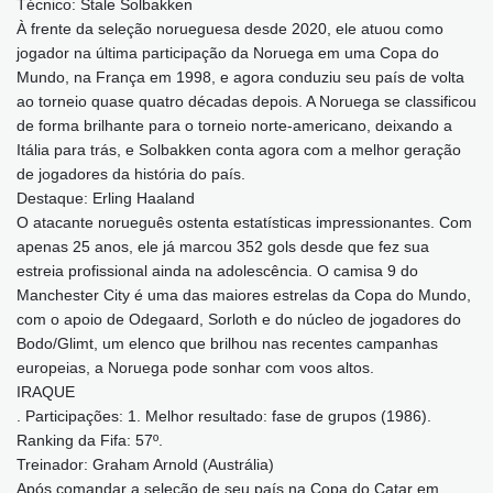
Técnico: Stale Solbakken
À frente da seleção norueguesa desde 2020, ele atuou como
jogador na última participação da Noruega em uma Copa do
Mundo, na França em 1998, e agora conduziu seu país de volta
ao torneio quase quatro décadas depois. A Noruega se classificou
de forma brilhante para o torneio norte-americano, deixando a
Itália para trás, e Solbakken conta agora com a melhor geração
de jogadores da história do país.
Destaque: Erling Haaland
O atacante norueguês ostenta estatísticas impressionantes. Com
apenas 25 anos, ele já marcou 352 gols desde que fez sua
estreia profissional ainda na adolescência. O camisa 9 do
Manchester City é uma das maiores estrelas da Copa do Mundo,
com o apoio de Odegaard, Sorloth e do núcleo de jogadores do
Bodo/Glimt, um elenco que brilhou nas recentes campanhas
europeias, a Noruega pode sonhar com voos altos.
IRAQUE
. Participações: 1. Melhor resultado: fase de grupos (1986).
Ranking da Fifa: 57º.
Treinador: Graham Arnold (Austrália)
Após comandar a seleção de seu país na Copa do Catar em