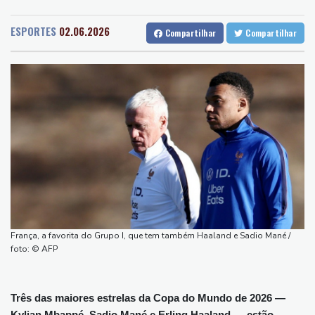
Recife
25 °C
Curitiba
19 °C
Turistas da Colômbia morrem em acidente de helicóptero no Rio
Fortaleza
27 °C
Goiânia
30 °C
(imprensa)
ESPORTES
02.06.2026
Compartilhar
Compartilhar
Lisbon
23 °C
Rio de Janeiro
29 °C
Espanha inicia controle na fronteira com Itália após crise
São Paulo
26 °C
Salvador
25 °C
migratória
Brasília
27 °C
Após renovar com Real Madrid, Vini joga com braçadeira de
capitão na vitória sobre o Ferencvaros
Simeone reafirma que decisão sobre Julián Álvarez já foi tomada
Bulgária convoca embaixador da Ucrânia após explosão de
drone
Número de mortos em ataque em escola tailandesa sobe para
oito
O adeus ao voluntário que dedicou sua vida a recuperar corpos
França, a favorita do Grupo I, que tem também Haaland e Sadio Mané /
na guerra na Ucrânia
foto: © AFP
Três das maiores estrelas da Copa do Mundo de 2026 —
Kylian Mbappé, Sadio Mané e Erling Haaland — estão