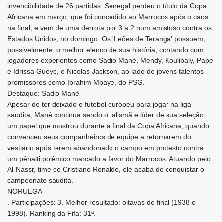
invencibilidade de 26 partidas, Senegal perdeu o título da Copa
Africana em março, que foi concedido ao Marrocos após o caos
na final, e vem de uma derrota por 3 a 2 num amistoso contra os
Estados Unidos, no domingo. Os 'Leões de Teranga' possuem,
possivelmente, o melhor elenco de sua história, contando com
jogadores experientes como Sadio Mané, Mendy, Koulibaly, Pape
e Idrissa Gueye, e Nicolas Jackson, ao lado de jovens talentos
promissores como Ibrahim Mbaye, do PSG.
Destaque: Sadio Mané
Apesar de ter deixado o futebol europeu para jogar na liga
saudita, Mané continua sendo o talismã e líder de sua seleção,
um papel que mostrou durante a final da Copa Africana, quando
convenceu seus companheiros de equipe a retornarem do
vestiário após terem abandonado o campo em protesto contra
um pênalti polêmico marcado a favor do Marrocos. Atuando pelo
Al-Nassr, time de Cristiano Ronaldo, ele acaba de conquistar o
campeonato saudita.
NORUEGA
. Participações: 3. Melhor resultado: oitavas de final (1938 e
1998). Ranking da Fifa: 31ª.