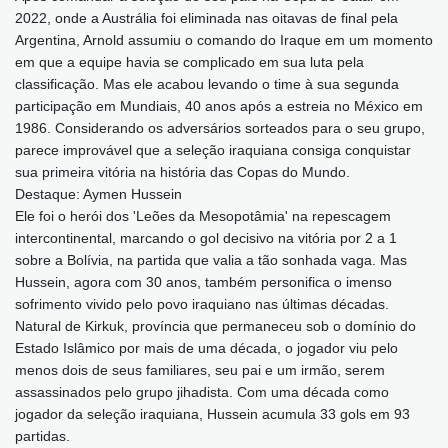
2022, onde a Austrália foi eliminada nas oitavas de final pela
Argentina, Arnold assumiu o comando do Iraque em um momento
em que a equipe havia se complicado em sua luta pela
classificação. Mas ele acabou levando o time à sua segunda
participação em Mundiais, 40 anos após a estreia no México em
1986. Considerando os adversários sorteados para o seu grupo,
parece improvável que a seleção iraquiana consiga conquistar
sua primeira vitória na história das Copas do Mundo.
Destaque: Aymen Hussein
Ele foi o herói dos 'Leões da Mesopotâmia' na repescagem
intercontinental, marcando o gol decisivo na vitória por 2 a 1
sobre a Bolívia, na partida que valia a tão sonhada vaga. Mas
Hussein, agora com 30 anos, também personifica o imenso
sofrimento vivido pelo povo iraquiano nas últimas décadas.
Natural de Kirkuk, província que permaneceu sob o domínio do
Estado Islâmico por mais de uma década, o jogador viu pelo
menos dois de seus familiares, seu pai e um irmão, serem
assassinados pelo grupo jihadista. Com uma década como
jogador da seleção iraquiana, Hussein acumula 33 gols em 93
partidas.