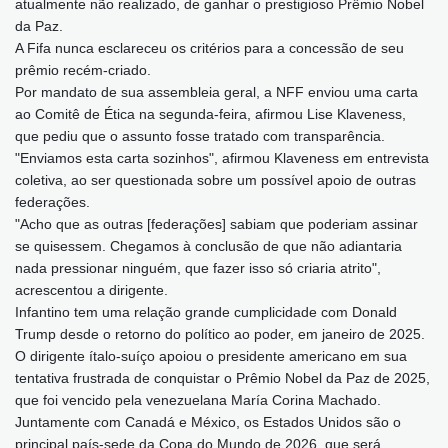
atualmente não realizado, de ganhar o prestigioso Prêmio Nobel
da Paz.
A Fifa nunca esclareceu os critérios para a concessão de seu
prêmio recém-criado.
Por mandato de sua assembleia geral, a NFF enviou uma carta
ao Comitê de Ética na segunda-feira, afirmou Lise Klaveness,
que pediu que o assunto fosse tratado com transparência.
"Enviamos esta carta sozinhos", afirmou Klaveness em entrevista
coletiva, ao ser questionada sobre um possível apoio de outras
federações.
"Acho que as outras [federações] sabiam que poderiam assinar
se quisessem. Chegamos à conclusão de que não adiantaria
nada pressionar ninguém, que fazer isso só criaria atrito",
acrescentou a dirigente.
Infantino tem uma relação grande cumplicidade com Donald
Trump desde o retorno do político ao poder, em janeiro de 2025.
O dirigente ítalo-suíço apoiou o presidente americano em sua
tentativa frustrada de conquistar o Prêmio Nobel da Paz de 2025,
que foi vencido pela venezuelana María Corina Machado.
Juntamente com Canadá e México, os Estados Unidos são o
principal país-sede da Copa do Mundo de 2026, que será