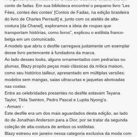
conto de fadas. Em sua biblioteca encontrei o pequeno livro 'Les
Fées, contes des contes' [Contos de Fadas, na edição brasileira
do livro de Charles Perrault] e, junto com os ateliês de alta-
costura [da Chanel], exploramos a ideia de roupas que
transportam histórias, como livros", explicou o estilista franco-
belga em um comunicado.
A modelo que abriu o desfile carregava justamente um exemplar
desse livro pertencente à fundadora da marca.
Ao lado desses looks, alguns ornamentados com pedrarias ou
plumas, Blazy propôs peças mais clássicas da mítica maison,
como seu histórico tailleur, apresentado em múltiplas versões:
modelos sem mangas, saias ultracurtas e jaquetas abotoadas
nas costas.
Entre as celebridades presentes no desfile estavam Teyana
Taylor, Tilda Swinton, Pedro Pascal e Lupita Nyong'o.
- Armani -
Este desfile era um dos mais aguardados desta edição, ao lado
do de Jonathan Anderson para a Dior, por se tratar da segunda
coleção de alta-costura de ambos os estilistas.
Blazy estreou em janeiro nessa categoria exclusiva da moda com