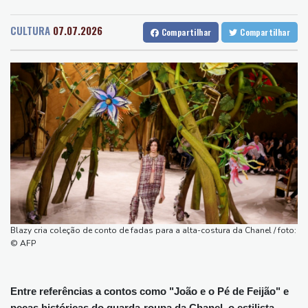
Recife
25 °C
Curitiba
8 °C
centenas de voos
Fortaleza
27 °C
Goiânia
22 °C
Ataques entre Rússia e Ucrânia deixam 18 mortos
CULTURA
07.07.2026
Compartilhar
Compartilhar
Lisbon
25 °C
Rio de Janeiro
23 °C
João Fonseca perde para atual campeão Ben Shelton, que vai às
São Paulo
15 °C
Salvador
24 °C
quartas do Masters 1000 de Montreal
Brasília
22 °C
Irlanda acusa suposto chefe de cartel extraditado pelos
Emirados
Espanhóis Daniel Mérida e Rafael Jódar avançam às quartas do
Masters 1000 de Montreal
Don Nelson, lenda da NBA como jogador e treinador, morre aos
86 anos
Rybakina vence batalha contra Samsonova e avança às quartas
de final em Toronto
Blazy cria coleção de conto de fadas para a alta-costura da Chanel / foto:
Netanyahu rejeita plano para Gaza e volta a se distanciar de
© AFP
Trump
Entre referências a contos como "João e o Pé de Feijão" e
peças históricas do guarda-roupa da Chanel, o estilista