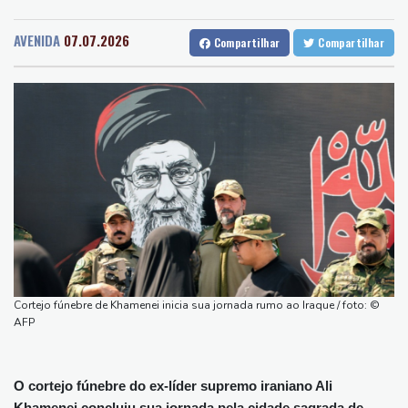
Recife
25 °C
Curitiba
13 °C
camisa do Trabzonspor
Fortaleza
27 °C
Goiânia
24 °C
Fifa tenta superar crise com pedidos de desculpas e 'apoio total'
AVENIDA
07.07.2026
Compartilhar
Compartilhar
Lisbon
21 °C
Rio de Janeiro
25 °C
a Infantino
São Paulo
22 °C
Salvador
24 °C
Copom volta a reduzir Selic, a 14%, para conter a inflação
Brasília
21 °C
Favorito, Zverev perde em sua estreia contra Griekspoor no
Masters 1000 de Montreal
Filhote de hipopótamo da colônia de Escobar morre após ser
resgatado na Colômbia
Parte de um foguete da SpaceX colidiu com a Lua, segundo
cientistas
Chega ao fim erupção do Vulcão de Fogo na Guatemala, após
evacuação em massa
Cortejo fúnebre de Khamenei inicia sua jornada rumo ao Iraque / foto: ©
Com vários reservas, PSG perde (3-0) amistoso contra o
AFP
Mallorca, da 2ª divisão espanhola
O cortejo fúnebre do ex-líder supremo iraniano Ali
Khamenei concluiu sua jornada pela cidade sagrada de