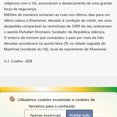
religiosos com o Irã, anunciaram o destacamento de uma grande
força de segurança.
Milhões de iranianos tomaram as ruas nos últimos dias para um
último adeus a Khamenei, elevado à condição de mártir, em uma
despedida comparável às cerimônias de 1989 de seu antecessor,
o aiatolá Ruhollah Khomeini, fundador da República Islâmica.
O enterro do homem que comandou o país por mais de três
décadas acontecerá na quinta-feira (9) na cidade sagrada de
Mashhad (nordeste do Irã), local de nascimento de Khamenei.
V.J. Coelho--JDB
IMPRESSÃO
UTILIZAÇÃO / GTC
PROTECÇÃO DE DADOS
Utilizamos cookies essenciais e cookies de
PUBLICIDADE
terceiros para o conteúdo.
Apenas essenciais
Aceitar tudo
© Jornal Do Brasilia 2026 - Todos os direitos reservados