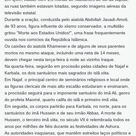
as ruas também estavam lotadas, segundo imagens aéreas da
televisão estatal.
Durante a oração, conduzida pelo aiatolá Abdollah Javadi-Amoli,
de 93 anos, figura influente do xiismo conservador, a multidão
gritou "Morte aos Estados Unidos!", uma frase frequentemente
ouvida nos comícios da República Islâmica.
Os caixões do aiatolá Khamenei e de alguns de seus parentes
mortos no mesmo ataque, incluindo uma neta de 14 meses,
devem chegar nesta terça-feira à noite ao vizinho Iraque.
Na quarta-feira, seguirão em procissão pelas cidades de Najaf e
Karbala, os dois santuários mais sagrados do islã xiita.
Em Najaf, o principal centro de seminários religiosos e local onde
as figuras clericais de mais alto escalão estudaram e ensinaram,
a procissão seguirá para o imponente santuário do imã Ali, genro
do profeta Maomé, quarto califa do islã e primeiro imã xiita.
Em seguida, os corpos partirão para Karbala, no norte, para os
santuários do imã Hussein e de seu irmão Abbas. A morte de
Hussein, o terceiro imã xiita, no século VII é relembrada todos os
anos por milhões de fiéis durante as festividades de Ashura.
As autoridades iraquianas, que mantêm estreitos laços políticos e