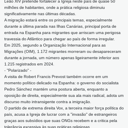
Leão XIV pretende fortalecer a Igreja neste país de quase 50
milhões de habitantes, onde a prática religiosa diminuiu
significativamente nas últimas décadas.
A migração estará entre os principais temas, especialmente
durante a última parada nas Ilhas Canárias, principal porta de
entrada na Espanha para migrantes que arriscam uma perigosa
travessia do Atlântico para chegar ao país de forma irregular.
Em 2025, segundo a Organização Internacional para as
Migrações (OIM), 1.172 migrantes morreram ou desapareceram
durante a jornada, um número apenas ligeiramente inferior aos
1.215 registrados em 2024.
- "Polarizado" -
A visita de Robert Francis Prevost também ocorre em um
momento político delicado na Espanha: o governo do socialista
Pedro Sánchez mantém uma postura aberta, enquanto a
oposição de direita, especialmente sua ala mais radical, adota um
discurso muito intransigente contra a imigração.
O partido de extrema direita Vox, a terceira maior força política do
país, acusa a Igreja de lucrar com a "invasão" de estrangeiros
graças aos subsídios que suas ONGs recebem e a critica pela
tolerância excessiva às suas práticas religiosas.