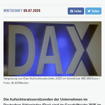
Rostock
24 °C
Stuttgart
28 °C
Medien: Ukrainisches Flugzeug in Leipzig neben Drohne war mit
Dresden
31 °C
Wien
34 °C
Munition beladen
WIRTSCHAFT
09.07.2026
Teilen
Teilen
Salzburg
27 °C
Schauspielerin Iris Berben bekommt Deutschen Kulturpolitikpreis
Baden-Baden
20 °C
Passagierverkehr an deutschen Flughäfen im ersten Halbjahr
gesunken
Papst Leo bei Besuch in Assisi von tausenden jungen Menschen
begeistert empfangen
Hausärzte kritisieren Untätigkeit der Regierung in Hitzekrise
Übernahmekampf: Commerzbank geht mit Rekordergebnis in
Gespräche mit der Unicredit
Nach Drohnen-Vorfall an Leipziger Flughafen: Suche nach
weiterem Objekt dauert an
Vergütung von Dax-Aufsichtsratschefs 2025 im Schnitt bei 465.000 Euro /
Foto: © AFP/Archiv
Die Aufsichtsratsvorsitzenden der Unternehmen im
Deutschen Aktienindex (Dax) sind im Geschäftsjahr 2025 im