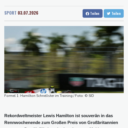
Rostock
19 °C
Stuttgart
25 °C
Verurteilte Linksextremistin: Bundesgerichtshof bestätigt
Dresden
24 °C
Wien
27 °C
Beugehaft für Lina E.
SPORT
03.07.2026
Teilen
Teilen
Salzburg
24 °C
Verweigerter Dopingtest: NADA will Vierjahressperre für Ansah
Baden-Baden
22 °C
Medien: Türkischer Präsident Erdogan zu Dreiergipfel in Saudi-
Arabien eingetroffen
Deutsche Industrieproduktion zeigt sich widerstandsfähig -
Rekordstand bei Exporten
Weniger Falschgeld im ersten Halbjahr im Umlauf
Anhaltende Trockenheit: Rheinpegel bei Düsseldorf auf
historischem Tief
Urteil: Nähe zu Muslimbruderschaft kann Verbeamtung
entgegenstehen
Formel 1: Hamilton Schnellster im Training / Foto: © SID
Rekordweltmeister Lewis Hamilton ist souverän in das
Rennwochenende zum Großen Preis von Großbritannien