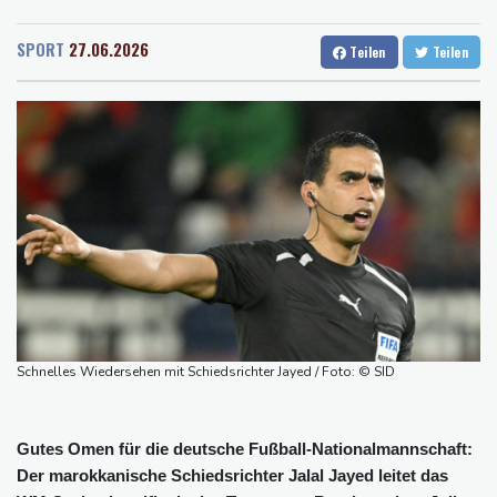
Rostock
18 °C
Stuttgart
28 °C
Falschvideo zu Merz-Rücktritt
Dresden
25 °C
Wien
30 °C
Papst Leo XIV. will bei Frankreich-Besuch Missbrauchsopfer
SPORT
27.06.2026
Teilen
Teilen
Salzburg
27 °C
treffen
Baden-Baden
24 °C
Nationaler Sicherheitsrat mit Merz tagt zu Drohnenvorfall in
Leipzig
Kabel der Deutschen Bahn beschädigt: Kölner Staatsschutz
ermittelt wegen Sabotage
Frankreichs Außenminister Barrot kündigt Reaktion auf russische
Wahlkampf-Einmischung an
Ein Viertel der Reisenden in Deutschland lässt sich Ziele von der
KI vorschlagen
Norwegens Fußball-Verband fordert Infantinos Rücktritt
Schnelles Wiedersehen mit Schiedsrichter Jayed / Foto: © SID
Verurteilte Linksextremistin: Bundesgerichtshof bestätigt
Beugehaft für Lina E.
Gutes Omen für die deutsche Fußball-Nationalmannschaft:
Der marokkanische Schiedsrichter Jalal Jayed leitet das