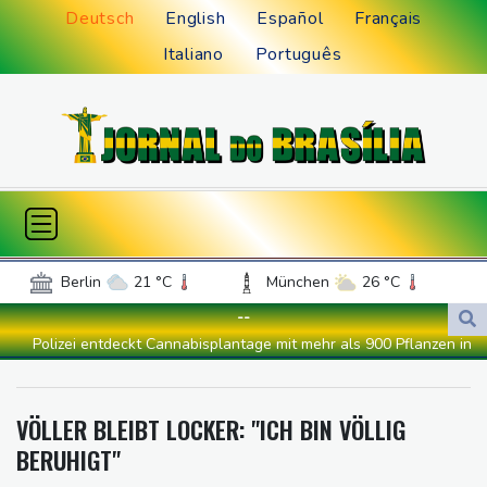
Deutsch
English
Español
Français
Italiano
Português
Berlin
21 °C
München
26 °C
Hamburg
18 °C
Düsseldorf
23 °C
--
Frankfurt am Main
26 °C
Polizei entdeckt Cannabisplantage mit mehr als 900 Pflanzen in
Potsdam
22 °C
Leipzig
25 °C
Kerpen - Festnahme
Dortmund
21 °C
Hannover
21 °C
Xiaomi Skynomad: N70 und N90 erhöhen den Druck auf Europas
VÖLLER BLEIBT LOCKER: "ICH BIN VÖLLIG
Köln
23 °C
Kiel
18 °C
SUV-Markt
BERUHIGT"
Bremen
21 °C
Flensburg
19 °C
Sicherheitskreise vermuten russische Kampagne hinter