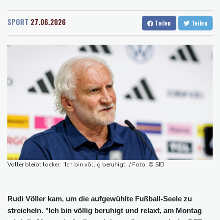
Rostock
18 °C
Stuttgart
28 °C
Falschvideo zu Merz-Rücktritt
Dresden
25 °C
Wien
30 °C
Papst Leo XIV. will bei Frankreich-Besuch Missbrauchsopfer
SPORT
27.06.2026
Teilen
Teilen
Salzburg
27 °C
treffen
Baden-Baden
24 °C
Nationaler Sicherheitsrat mit Merz tagt zu Drohnenvorfall in
Leipzig
Kabel der Deutschen Bahn beschädigt: Kölner Staatsschutz
ermittelt wegen Sabotage
Frankreichs Außenminister Barrot kündigt Reaktion auf russische
Wahlkampf-Einmischung an
Ein Viertel der Reisenden in Deutschland lässt sich Ziele von der
KI vorschlagen
Norwegens Fußball-Verband fordert Infantinos Rücktritt
Völler bleibt locker: "Ich bin völlig beruhigt" / Foto: © SID
Verurteilte Linksextremistin: Bundesgerichtshof bestätigt
Beugehaft für Lina E.
Rudi Völler kam, um die aufgewühlte Fußball-Seele zu
streicheln. "Ich bin völlig beruhigt und relaxt, am Montag