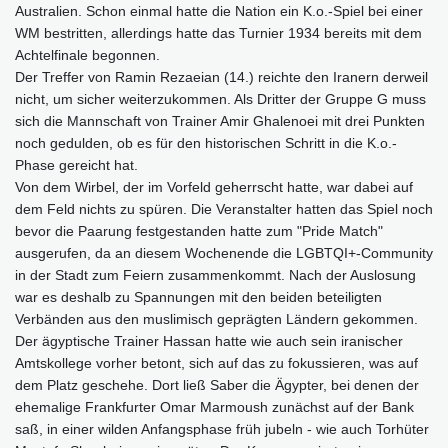
Australien. Schon einmal hatte die Nation ein K.o.-Spiel bei einer
WM bestritten, allerdings hatte das Turnier 1934 bereits mit dem
Achtelfinale begonnen.
Der Treffer von Ramin Rezaeian (14.) reichte den Iranern derweil
nicht, um sicher weiterzukommen. Als Dritter der Gruppe G muss
sich die Mannschaft von Trainer Amir Ghalenoei mit drei Punkten
noch gedulden, ob es für den historischen Schritt in die K.o.-
Phase gereicht hat.
Von dem Wirbel, der im Vorfeld geherrscht hatte, war dabei auf
dem Feld nichts zu spüren. Die Veranstalter hatten das Spiel noch
bevor die Paarung festgestanden hatte zum "Pride Match"
ausgerufen, da an diesem Wochenende die LGBTQI+-Community
in der Stadt zum Feiern zusammenkommt. Nach der Auslosung
war es deshalb zu Spannungen mit den beiden beteiligten
Verbänden aus den muslimisch geprägten Ländern gekommen.
Der ägyptische Trainer Hassan hatte wie auch sein iranischer
Amtskollege vorher betont, sich auf das zu fokussieren, was auf
dem Platz geschehe. Dort ließ Saber die Ägypter, bei denen der
ehemalige Frankfurter Omar Marmoush zunächst auf der Bank
saß, in einer wilden Anfangsphase früh jubeln - wie auch Torhüter