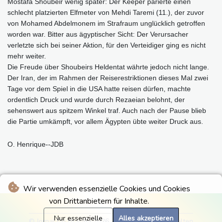
Mostafa Shoubeir wenig später: Der Keeper parierte einen
schlecht platzierten Elfmeter von Mehdi Taremi (11.), der zuvor
von Mohamed Abdelmonem im Strafraum unglücklich getroffen
worden war. Bitter aus ägyptischer Sicht: Der Verursacher
verletzte sich bei seiner Aktion, für den Verteidiger ging es nicht
mehr weiter.
Die Freude über Shoubeirs Heldentat währte jedoch nicht lange.
Der Iran, der im Rahmen der Reiserestriktionen dieses Mal zwei
Tage vor dem Spiel in die USA hatte reisen dürfen, machte
ordentlich Druck und wurde durch Rezaeian belohnt, der
sehenswert aus spitzem Winkel traf. Auch nach der Pause blieb
die Partie umkämpft, vor allem Ägypten übte weiter Druck aus.
O. Henrique--JDB
Wir verwenden essenzielle Cookies und Cookies
von Drittanbietern für Inhalte.
Nur essenzielle
Alles akzeptieren
© Jornal Do Brasilia 2026 - Alle Rechte vorbehalten