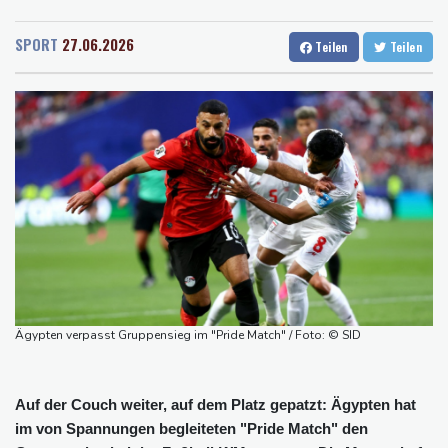
Rostock
19 °C
Stuttgart
22 °C
Wissenschaftler bestätigen: Schrottteil von SpaceX-Rakete auf
Dresden
23 °C
Wien
27 °C
Mond eingeschlagen
SPORT
27.06.2026
Teilen
Teilen
Salzburg
23 °C
Nilpferd-Baby von Herde von Drogenboss Escobar erst gerettet
Baden-Baden
17 °C
und dann doch gestorben
Niedrigwasser: Ex-Umweltministerin Lemke fordert
grundsätzliche Gegenmaßnahmen
Investoren-Affäre: Fifa-Spitze stellt sich hinter Infantino
Brandgefahr: THW fordert mehr Investitionen für
Bevölkerungsschutz
Unbekannter schießt in Baden-Württemberg auf Auto: Ein
Verletzter
FIFA-Statement: Rückendeckung für Infantino
Ägypten verpasst Gruppensieg im "Pride Match" / Foto: © SID
Auf der Couch weiter, auf dem Platz gepatzt: Ägypten hat
im von Spannungen begleiteten "Pride Match" den