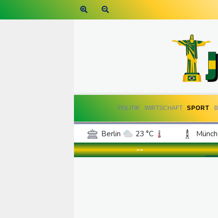
POLITIK
WIRTSCHAFT
SPORT
Berlin
23 °C
Münch
Frankfurt am Main
24 °C
--
Hannover
21 °C
Kö
Rostock
23 °C
Stut
Salzburg
23 °C
Ba