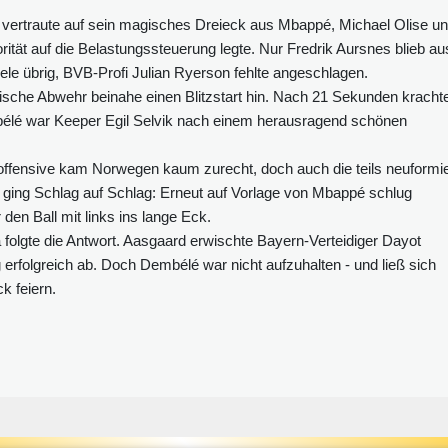
 vertraute auf sein magisches Dreieck aus Mbappé, Michael Olise u
tät auf die Belastungssteuerung legte. Nur Fredrik Aursnes blieb au
ele übrig, BVB-Profi Julian Ryerson fehlte angeschlagen.
ische Abwehr beinahe einen Blitzstart hin. Nach 21 Sekunden kracht
élé war Keeper Egil Selvik nach einem herausragend schönen
fensive kam Norwegen kaum zurecht, doch auch die teils neuformie
s ging Schlag auf Schlag: Erneut auf Vorlage von Mbappé schlug
den Ball mit links ins lange Eck.
a folgte die Antwort. Aasgaard erwischte Bayern-Verteidiger Dayot
folgreich ab. Doch Dembélé war nicht aufzuhalten - und ließ sich
k feiern.