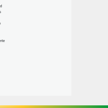
Weltmeisterschaft 2026 in der
nd
Vorrunde gescheitert war.
s
e
rte