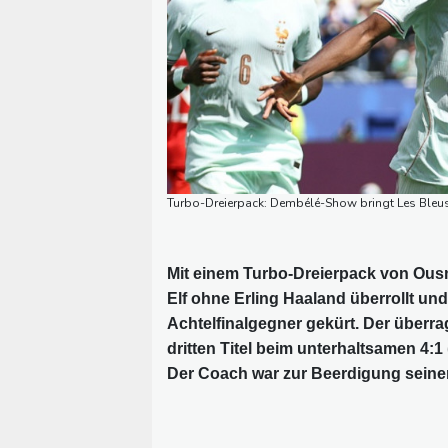
Turbo-Dreierpack: Dembélé-Show bringt Les Bleu
Mit einem Turbo-Dreierpack von Ous
Elf ohne Erling Haaland überrollt u
Achtelfinalgegner gekürt. Der überra
dritten Titel beim unterhaltsamen 4:
Der Coach war zur Beerdigung seiner 