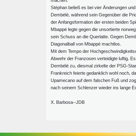
machen."
Stéphan beließ es bei vier Änderungen und
Dembélé, während sein Gegenüber die Priori
der Anfangsformation der ersten beiden Spi
Mbappé legte gegen die unsortierte norweg
sein Schuss an die Querlatte. Gegen Demb
Diagonalball von Mbappé machtlos.
Mit dem Tempo der Hochgeschwindigkeitsof
Abwehr der Franzosen verteidigte luftig. E
Dembélé zu, diesmal zirkelte der PSG-Star 
Frankreich feierte gedanklich wohl noch, d
Upamecano auf dem falschen Fuß und zog er
nach seinem Schlenzer wieder ins lange Ec
X. Barbosa--JDB