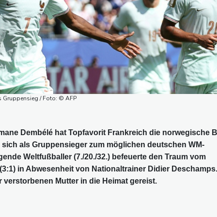
s Gruppensieg / Foto: © AFP
mane Dembélé hat Topfavorit Frankreich die norwegische B
nd sich als Gruppensieger zum möglichen deutschen WM-
gende Weltfußballer (7./20./32.) befeuerte den Traum vom
1 (3:1) in Abwesenheit von Nationaltrainer Didier Deschamps
verstorbenen Mutter in die Heimat gereist.