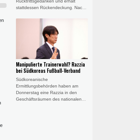
Rücktrittsgedanken und erhält
stattdessen Rückendeckung. Nach
einem angedeuteten
en
Fehlereingeständnis holt der
Präsident des Fußball-
Weltverbandes zum Gegenangriff
auf seine Kritiker aus. Die
internationalen Pressestimmen im
Überblick.
Manipulierte Trainerwahl? Razzia
bei Südkoreas Fußball-Verband
Südkoreanische
Ermittlungsbehörden haben am
Donnerstag eine Razzia in den
Geschäftsräumen des nationalen
n
Fußballverbandes (KFA)
durchgeführt. Dabei geht es um
mögliche Manipulationen rund um
ge
die Ernennung des ehemaligen
Nationaltrainers Hong Myung-bo,
der mit dem Team bei der