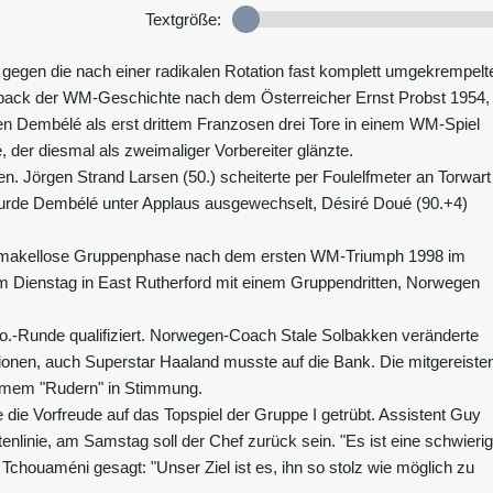
Textgröße:
n gegen die nach einer radikalen Rotation fast komplett umgekrempelt
rpack der WM-Geschichte nach dem Österreicher Ernst Probst 1954,
gen Dembélé als erst drittem Franzosen drei Tore in einem WM-Spiel
 der diesmal als zweimaliger Vorbereiter glänzte.
n. Jörgen Strand Larsen (50.) scheiterte per Foulelfmeter an Torwart
wurde Dembélé unter Applaus ausgewechselt, Désiré Doué (90.+4)
ite makellose Gruppenphase nach dem ersten WM-Triumph 1998 im
m Dienstag in East Rutherford mit einem Gruppendritten, Norwegen
.o.-Runde qualifiziert. Norwegen-Coach Stale Solbakken veränderte
itionen, auch Superstar Haaland musste auf die Bank. Die mitgereiste
amem "Rudern" in Stimmung.
die Vorfreude auf das Topspiel der Gruppe I getrübt. Assistent Guy
enlinie, am Samstag soll der Chef zurück sein. "Es ist eine schwieri
ien Tchouaméni gesagt: "Unser Ziel ist es, ihn so stolz wie möglich zu