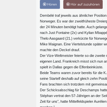
Hören
Hör auf zuzuhören
Dembélé traf jeweils aus ähnlicher Positio
Norweger. Es war der zweitfrüheste Dreie
der 24 Minuten benötigt hatte. Auch gelan
nach Just Fontaine (2x) und Kylian Mbappé,
Thelo Aasgaard (21.) verkürzte für Norwege
Mike Maignan. Eine Viertelstunde später 
machte den Deckel drauf.
Der Vize-Weltmeister feierte so die zwe
eigenen Land. Frankreich misst sich nun a
spielt in Dallas gegen die Elfenbeinküste.
Beide Teams waren zuvor bereits für die K
seine Startelf deshalb auf gleich zehn Pos
Fans brachten sich trotzdem mit gemeins
Der Schicksalsschlag für Deschamps hatte 
Stéphan vertrat den 57-Jährigen an der Seit
Zeit für uns", hatte Mittelfeldspieler Aurél