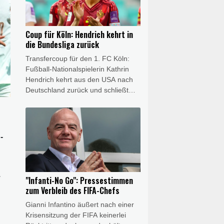
von 125 Millionen Euro, die mit
Bonuszahlungen sogar auf 140
Millionen Euro ansteigen könnte.
Coup für Köln: Hendrich kehrt in
die Bundesliga zurück
Transfercoup für den 1. FC Köln:
Fußball-Nationalspielerin Kathrin
Hendrich kehrt aus den USA nach
Deutschland zurück und schließt
sich dem Bundesligisten aus der
Domstadt an. Wie die Kölnerinnen
am Donnerstag mitteilten,
unterschrieb die 34 Jahre alte
-
Innenverteidigerin einen Vertrag bis
Sommer 2028. Zuletzt hatte
Hendrich für die Chicago Stars in
der NWSL gespielt.
.
"Infanti-No Go": Pressestimmen
zum Verbleib des FIFA-Chefs
Gianni Infantino äußert nach einer
Krisensitzung der FIFA keinerlei