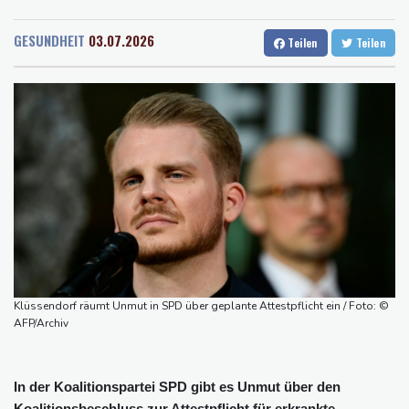
Rostock
17 °C
Stuttgart
22 °C
"Medizinische Bedenken": Asllani bleibt bei Hoffenheim
Dresden
18 °C
Wien
26 °C
Eurojackpot geknackt: Mehr als 32 Millionen Euro gehen nach
GESUNDHEIT
03.07.2026
Teilen
Teilen
Salzburg
22 °C
Nordrhein-Westfalen
Baden-Baden
22 °C
Menschenrechtsgruppen: Mehr als 140 Tote bei Migrationskrise
in Ceuta
Mindestens zehn Tote bei Angriffen der pro-iranischen Huthis im
Jemen
US-Senat stimmt für verschärfte Sanktionen gegen Russland
US-Gericht setzt Bau von Trumps Ballsaal aus - Präsident
kündigt Berufung an
Klüssendorf räumt Unmut in SPD über geplante Attestpflicht ein / Foto: ©
AFP/Archiv
In der Koalitionspartei SPD gibt es Unmut über den
Koalitionsbeschluss zur Attestpflicht für erkrankte