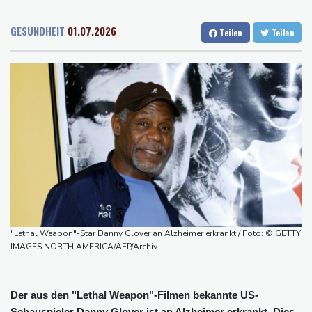
Rostock
23 °C
Stuttgart
32 °C
Bulgarien nahe Gaspipeline
Dresden
28 °C
Wien
30 °C
Lionel Messi trauert um seinen Vater
GESUNDHEIT
01.07.2026
Teilen
Teilen
Salzburg
30 °C
Absturz von Ultraleichtflugzeug: 72-jähriger Pilot stirbt in Baden-
Baden-Baden
28 °C
Württemberg
Selenskyj warnt in Belgrad vor Folgen russischer Angriffe für
den Winter
Drohnen über Bundeswehrstandort in Nordrhein-Westfalen
gesichtet
Ungarns Regierungspartei nominiert Ex-Gerichtspräsidenten
Baka als Staatschef
Schwimm-EM: Halbisch winkt und springt zu Bronze
Selenskyj: Ukraine hat praktisch keine intakten
"Lethal Weapon"-Star Danny Glover an Alzheimer erkrankt / Foto: © GETTY
Wärmekraftwerke mehr
IMAGES NORTH AMERICA/AFP/Archiv
Der aus den "Lethal Weapon"-Filmen bekannte US-
Schauspieler Danny Glover ist an Alzheimer erkrankt. Dies