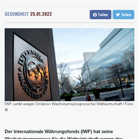
Rostock
23 °C
Stuttgart
25 °C
KI-Boom: Siemens verzeichnet Rekord bei Auftragseingang und
Dresden
29 °C
Wien
30 °C
deutliche Gewinnzuwachs
GESUNDHEIT
25.01.2022
Teilen
Teilen
Salzburg
23 °C
Frau aus Berliner Kleingartenvorstand soll fast eine Million Euro
Baden-Baden
17 °C
veruntreut haben
Zahl deutscher Azubis sinkt deutlich - Anstieg bei ausländischen
Auszubildenden
Frau fällt bei Gewitter von Motorboot in Bodensee und stirbt
Rüstungsbetrieb in Bayern ausgespäht: Mutmaßlicher Agent
festgenommen
Myanmars Ex-General Min Aung Hlaing zu erstem Besuch in
Thailand als Präsident
Drohnenabwehr: Grüne fordern "klare Zuständigkeiten" - SPD
IWF senkt wegen Omikron Wachstumsprognose für Weltwirtschaft / Foto:
sieht Behörden gestärkt
©
Der Internationale Währungsfonds (IWF) hat seine
Wachstumsprognose für die Weltwirtschaft wegen der