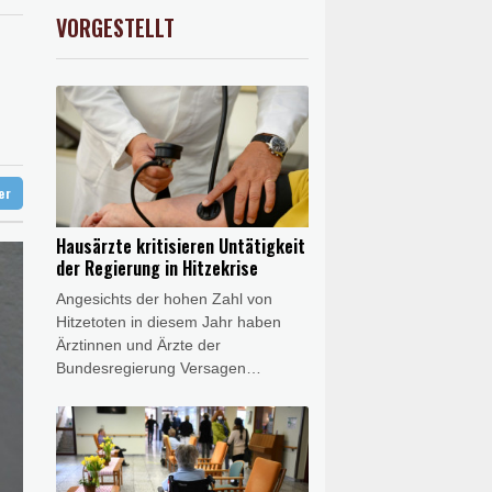
AX
1.36%
4000.99
€
VORGESTELLT
X
0.06%
18564.81
€
er: VAR nicht "zu kleinteilig" einsetzen
akt schließen
t übernimmt Ermittlungen
ter
Hausärzte kritisieren Untätigkeit
der Regierung in Hitzekrise
Angesichts der hohen Zahl von
Hitzetoten in diesem Jahr haben
Ärztinnen und Ärzte der
Bundesregierung Versagen
vorgeworfen. "Bis heute ist de facto
nichts passiert", sagte die
Vorsitzende des Hausärztinnen- und
Hausärzteverbands, Nicola
Buhlinger-Göpfarth, der