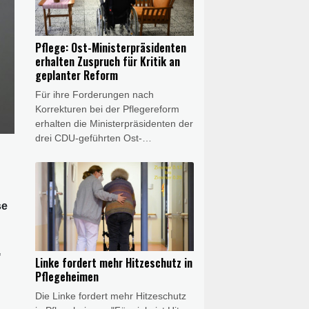
"Rheinischen Post"
(Freitagsausgabe). Sie äußerte sich
anlässlich der Bekanntgabe neuer
Pflege: Ost-Ministerpräsidenten
Daten des Robert-Koch-Instituts
erhalten Zuspruch für Kritik an
(RKI), wonach in diesem Jahr in
geplanter Reform
Deutschland bereits fast 12.000
Für ihre Forderungen nach
Hitzetote zu verzeichnen sind.
Korrekturen bei der Pflegereform
erhalten die Ministerpräsidenten der
drei CDU-geführten Ost-
Landesregierungen Zuspruch aus
Koalition und Opposition im Bund.
Politikerinnen und Politiker von
CSU, Grünen und Linken warnten
se
am Montag insbesondere vor
Einschnitten bei pflegenden
Angehörigen. Grünen-Fraktionsvize
Andreas Audretsch warf der
"
Linke fordert mehr Hitzeschutz in
Bundesregierung vor, pflegende
Pflegeheimen
Angehörige "in Altersarmut
Die Linke fordert mehr Hitzeschutz
schicken" zu wollen.