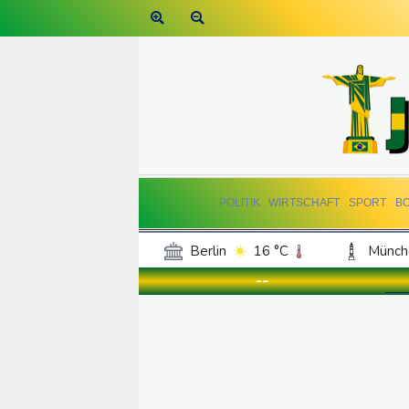
POLITIK
WIRTSCHAFT
SPORT
B
Berlin
16 °C
Münch
Frankfurt am Main
15 °C
--
Hannover
14 °C
Kö
Rostock
16 °C
Stut
Salzburg
19 °C
Ba