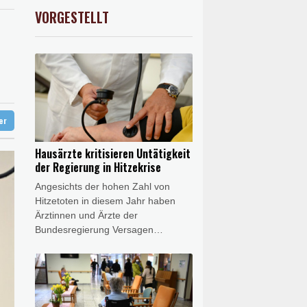
preis
0.36%
4320.7
$
VORGESTELLT
USD
-0.08%
1.1546
$
ande wechselt zu Real Madrid
er im Aufwärtstrend
ter
Hausärzte kritisieren Untätigkeit
der Regierung in Hitzekrise
Angesichts der hohen Zahl von
Hitzetoten in diesem Jahr haben
Ärztinnen und Ärzte der
Bundesregierung Versagen
vorgeworfen. "Bis heute ist de facto
nichts passiert", sagte die
Vorsitzende des Hausärztinnen- und
Hausärzteverbands, Nicola
Buhlinger-Göpfarth, der