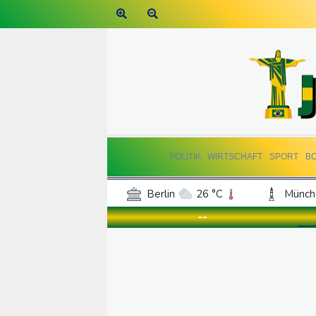
POLITIK
WIRTSCHAFT
SPORT
B
Berlin
26 °C
Münch
Frankfurt am Main
26 °C
--
Hannover
22 °C
Kö
Rostock
24 °C
Stut
Salzburg
27 °C
Ba