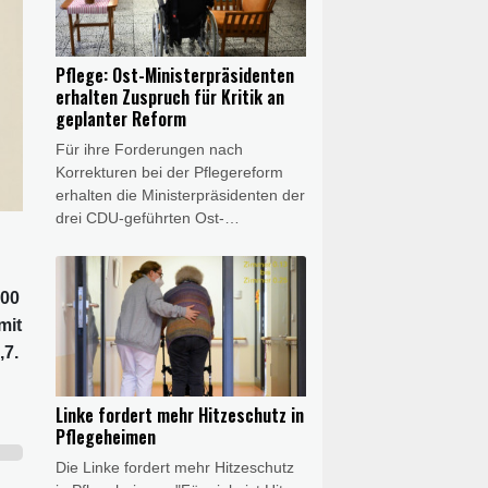
"Rheinischen Post"
(Freitagsausgabe). Sie äußerte sich
anlässlich der Bekanntgabe neuer
Pflege: Ost-Ministerpräsidenten
Daten des Robert-Koch-Instituts
erhalten Zuspruch für Kritik an
(RKI), wonach in diesem Jahr in
geplanter Reform
Deutschland bereits fast 12.000
Für ihre Forderungen nach
Hitzetote zu verzeichnen sind.
Korrekturen bei der Pflegereform
erhalten die Ministerpräsidenten der
drei CDU-geführten Ost-
Landesregierungen Zuspruch aus
Koalition und Opposition im Bund.
Politikerinnen und Politiker von
800
CSU, Grünen und Linken warnten
mit
am Montag insbesondere vor
,7.
Einschnitten bei pflegenden
Angehörigen. Grünen-Fraktionsvize
Andreas Audretsch warf der
Linke fordert mehr Hitzeschutz in
Bundesregierung vor, pflegende
Pflegeheimen
Angehörige "in Altersarmut
Die Linke fordert mehr Hitzeschutz
schicken" zu wollen.