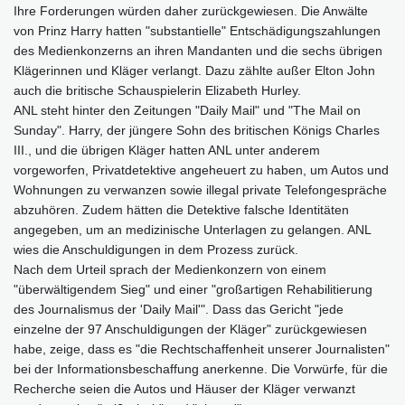
Ihre Forderungen würden daher zurückgewiesen. Die Anwälte
von Prinz Harry hatten "substantielle" Entschädigungszahlungen
des Medienkonzerns an ihren Mandanten und die sechs übrigen
Klägerinnen und Kläger verlangt. Dazu zählte außer Elton John
auch die britische Schauspielerin Elizabeth Hurley.
ANL steht hinter den Zeitungen "Daily Mail" und "The Mail on
Sunday". Harry, der jüngere Sohn des britischen Königs Charles
III., und die übrigen Kläger hatten ANL unter anderem
vorgeworfen, Privatdetektive angeheuert zu haben, um Autos und
Wohnungen zu verwanzen sowie illegal private Telefongespräche
abzuhören. Zudem hätten die Detektive falsche Identitäten
angegeben, um an medizinische Unterlagen zu gelangen. ANL
wies die Anschuldigungen in dem Prozess zurück.
Nach dem Urteil sprach der Medienkonzern von einem
"überwältigendem Sieg" und einer "großartigen Rehabilitierung
des Journalismus der 'Daily Mail'". Dass das Gericht "jede
einzelne der 97 Anschuldigungen der Kläger" zurückgewiesen
habe, zeige, dass es "die Rechtschaffenheit unserer Journalisten"
bei der Informationsbeschaffung anerkenne. Die Vorwürfe, für die
Recherche seien die Autos und Häuser der Kläger verwanzt