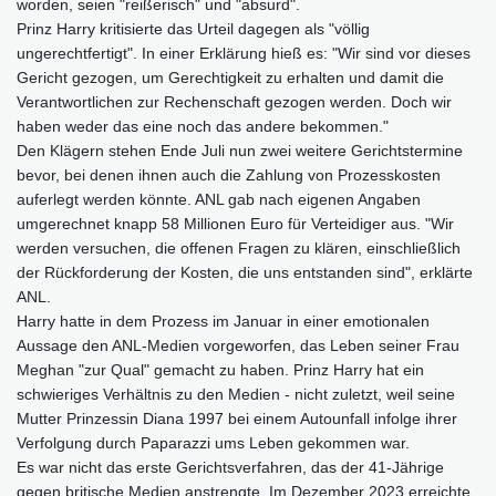
worden, seien "reißerisch" und "absurd".
Prinz Harry kritisierte das Urteil dagegen als "völlig
ungerechtfertigt". In einer Erklärung hieß es: "Wir sind vor dieses
Gericht gezogen, um Gerechtigkeit zu erhalten und damit die
Verantwortlichen zur Rechenschaft gezogen werden. Doch wir
haben weder das eine noch das andere bekommen."
Den Klägern stehen Ende Juli nun zwei weitere Gerichtstermine
bevor, bei denen ihnen auch die Zahlung von Prozesskosten
auferlegt werden könnte. ANL gab nach eigenen Angaben
umgerechnet knapp 58 Millionen Euro für Verteidiger aus. "Wir
werden versuchen, die offenen Fragen zu klären, einschließlich
der Rückforderung der Kosten, die uns entstanden sind", erklärte
ANL.
Harry hatte in dem Prozess im Januar in einer emotionalen
Aussage den ANL-Medien vorgeworfen, das Leben seiner Frau
Meghan "zur Qual" gemacht zu haben. Prinz Harry hat ein
schwieriges Verhältnis zu den Medien - nicht zuletzt, weil seine
Mutter Prinzessin Diana 1997 bei einem Autounfall infolge ihrer
Verfolgung durch Paparazzi ums Leben gekommen war.
Es war nicht das erste Gerichtsverfahren, das der 41-Jährige
gegen britische Medien anstrengte. Im Dezember 2023 erreichte