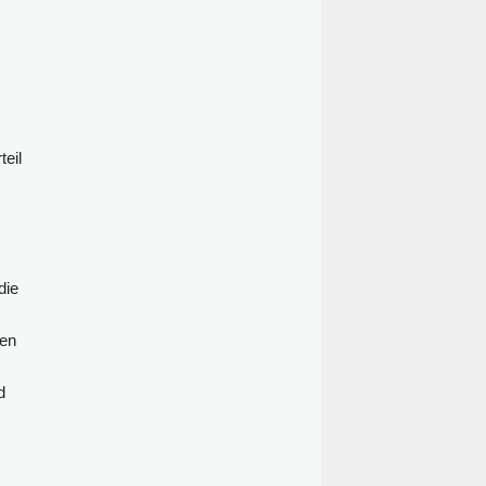
Fischer hätten das Tier getrennt von
seiner Mutter in einem Gebüsch an
einem Fluss in der Gemeinde
Puerto Nare in Antioquia entdeckt,
erklärte der Leiter der regionalen
Umweltbehörde, Javier Valencia,
am Dienstag (Ortszeit).
teil
die
sen
d