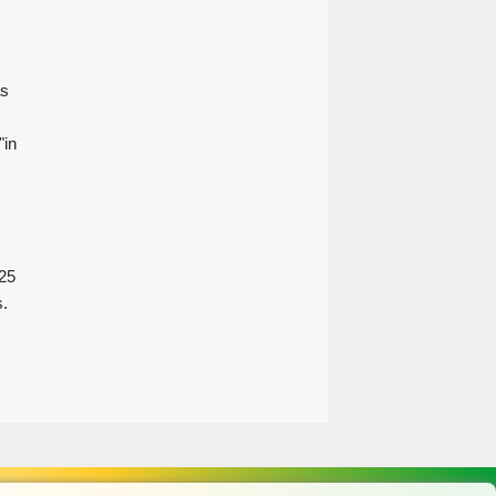
as
"in
025
s.