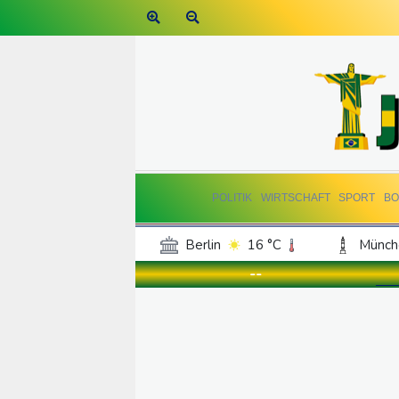
POLITIK
WIRTSCHAFT
SPORT
BO
Berlin
16 °C
Münch
Frankfurt am Main
15 °C
--
Hannover
14 °C
Kö
Rostock
16 °C
Stut
Salzburg
19 °C
Ba