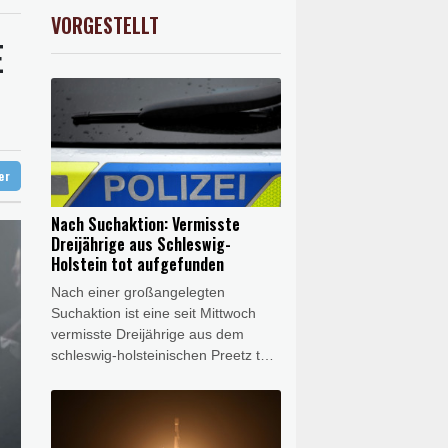
X
0.01%
32431.12
€
VORGESTELLT
AX
1.36%
4000.99
€
E
er: VAR nicht "zu kleinteilig" einsetzen
akt schließen
t übernimmt Ermittlungen
ter
Nach Suchaktion: Vermisste
Dreijährige aus Schleswig-
Holstein tot aufgefunden
Nach einer großangelegten
Suchaktion ist eine seit Mittwoch
vermisste Dreijährige aus dem
schleswig-holsteinischen Preetz tot
aufgefunden worden. Einsatzkräfte
entdeckten am Donnerstagmorgen
in dem Ort im Kreis Plön ein
lebloses Kleinkind, bei dem es sich