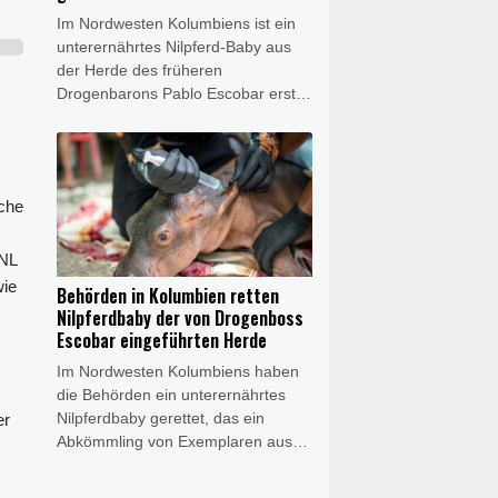
gestorben
Im Nordwesten Kolumbiens ist ein
unterernährtes Nilpferd-Baby aus
der Herde des früheren
Drogenbarons Pablo Escobar erst
gerettet worden - und dann doch
gestorben. Das Tier war getrennt
von seiner Mutter in einem Gebüsch
an einem Fluss in der Gemeinde
sche
Puerto Nare in Antioquia entdeckt
und in Obhut genommen worden.
Es sprach nach Angaben des
ANL
verantwortlichen Tierarztes aber
wie
Behörden in Kolumbien retten
letztlich "nicht angemessen auf die
Nilpferdbaby der von Drogenboss
Behandlung an und verstarb" am
Escobar eingeführten Herde
Mittwoch.
Im Nordwesten Kolumbiens haben
die Behörden ein unterernährtes
Nilpferdbaby gerettet, das ein
er
Abkömmling von Exemplaren aus
dem Privatzoo des früheren
Drogenbarons Pablo Escobar ist.