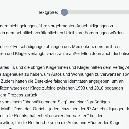
Textgröße:
gern nicht gelungen, "ihre vorgebrachten Anschuldigungen zu
 in dem schriftlich veröffentlichten Urteil. Ihre Forderungen würden
antielle" Entschädigungszahlungen des Medienkonzerns an ihren
en und Kläger verlangt. Dazu zählte außer Elton John auch die briti
rles III. und die übrigen Klägerinnen und Kläger hatten dem Verlag 
ive angeheuert zu haben, um Autos und Wohnungen zu verwanzen so
. Zudem hätten die Detektive falsche Identitäten angegeben, um an
 Taten waren der Klage zufolge zwischen 1993 und 2018 begangen
 dem Prozess zurück.
 von einem "überwältigendem Sieg" und einer "großartigen
y Mail'". Dass das Gericht "jeden einzelnen der 97 Anschuldigungen d
s "die Rechtschaffenheit unserer Journalisten" bei der
rwürfe, für die Recherche seien die Autos und Häuser der Kläger