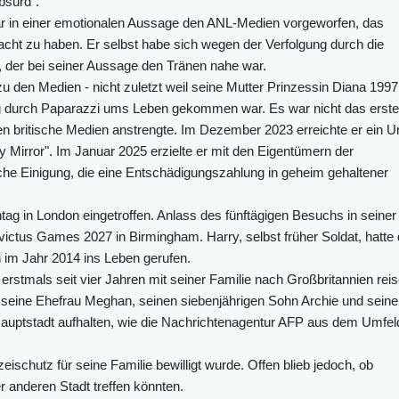
bsurd".
ar in einer emotionalen Aussage den ANL-Medien vorgeworfen, das
ht zu haben. Er selbst habe sich wegen der Verfolgung durch die
s, der bei seiner Aussage den Tränen nahe war.
zu den Medien - nicht zuletzt weil seine Mutter Prinzessin Diana 1997
gung durch Paparazzi ums Leben gekommen war. Es war nicht das erste
n britische Medien anstrengte. Im Dezember 2023 erreichte er ein Ur
y Mirror". Im Januar 2025 erzielte er mit den Eigentümern der
iche Einigung, die eine Entschädigungszahlung in geheim gehaltener
g in London eingetroffen. Anlass des fünftägigen Besuchs in seiner
nvictus Games 2027 in Birmingham. Harry, selbst früher Soldat, hatte 
 im Jahr 2014 ins Leben gerufen.
rstmals seit vier Jahren mit seiner Familie nach Großbritannien rei
 seine Ehefrau Meghan, seinen siebenjährigen Sohn Archie und seine
en Hauptstadt aufhalten, wie die Nachrichtenagentur AFP aus dem Umfel
zeischutz für seine Familie bewilligt wurde. Offen blieb jedoch, ob
r anderen Stadt treffen könnten.