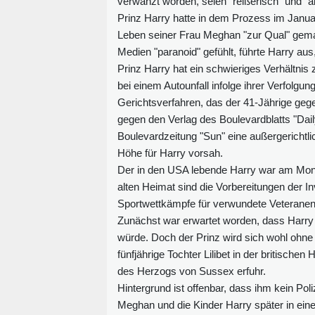
verwanzt worden, seien "reißerisch" und "a
Prinz Harry hatte in dem Prozess im Janu
Leben seiner Frau Meghan "zur Qual" gemac
Medien "paranoid" gefühlt, führte Harry au
Prinz Harry hat ein schwieriges Verhältnis 
bei einem Autounfall infolge ihrer Verfol
Gerichtsverfahren, das der 41-Jährige gege
gegen den Verlag des Boulevardblatts "Dail
Boulevardzeitung "Sun" eine außergerichtl
Höhe für Harry vorsah.
Der in den USA lebende Harry war am Monta
alten Heimat sind die Vorbereitungen der I
Sportwettkämpfe für verwundete Veteranen
Zunächst war erwartet worden, dass Harry e
würde. Doch der Prinz wird sich wohl ohne
fünfjährige Tochter Lilibet in der britisch
des Herzogs von Sussex erfuhr.
Hintergrund ist offenbar, dass ihm kein Poli
Meghan und die Kinder Harry später in eine