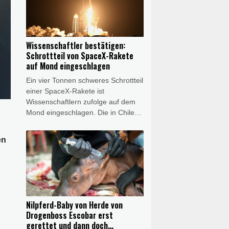
mit großer Wahrscheinlichkeit um
das gesuchte autistische Mädchen
handelt, wie die Polizei in Kiel
mitteilte.
Wissenschaftler bestätigen:
Schrottteil von SpaceX-Rakete
auf Mond eingeschlagen
Ein vier Tonnen schweres Schrottteil
einer SpaceX-Rakete ist
Wissenschaftlern zufolge auf dem
Mond eingeschlagen. Die in Chile
ansässige Europäische
Südsternwarte (ESO) teilte am
en
Mittwoch mit, dass sie mit Hilfe ihres
hochentwickelten Very Large
Telescope (VLT) entsprechende
"Spektrallinien" entdeckt habe. Der
Aufprall habe sich genau so
ereignet wie erwartet.
Nilpferd-Baby von Herde von
Drogenboss Escobar erst
gerettet und dann doch