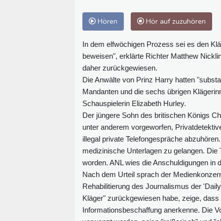
Hören
Hör auf zuzuhören
In dem elfwöchigen Prozess sei es den Klä
beweisen", erklärte Richter Matthew Nicklin
daher zurückgewiesen.
Die Anwälte von Prinz Harry hatten "subst
Mandanten und die sechs übrigen Klägerinn
Schauspielerin Elizabeth Hurley.
Der jüngere Sohn des britischen Königs Cha
unter anderem vorgeworfen, Privatdetekt
illegal private Telefongespräche abzuhören
medizinische Unterlagen zu gelangen. Die
worden. ANL wies die Anschuldigungen in
Nach dem Urteil sprach der Medienkonzern
Rehabilitierung des Journalismus der 'Dail
Kläger" zurückgewiesen habe, zeige, dass e
Informationsbeschaffung anerkenne. Die Vo