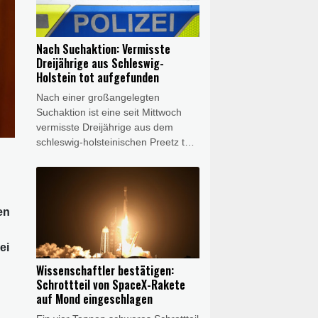
aufmerksam gemacht, die ihm nicht
heimisch vorkam. Polizisten fanden
das Tier dann tatsächlich am
Nach Suchaktion: Vermisste
Kanalufer und konnten es
Dreijährige aus Schleswig-
einfangen.
Holstein tot aufgefunden
Nach einer großangelegten
Suchaktion ist eine seit Mittwoch
vermisste Dreijährige aus dem
schleswig-holsteinischen Preetz tot
aufgefunden worden. Einsatzkräfte
entdeckten am Donnerstagmorgen
in dem Ort im Kreis Plön ein
lebloses Kleinkind, bei dem es sich
en
mit großer Wahrscheinlichkeit um
das gesuchte autistische Mädchen
handelt, wie die Polizei in Kiel
ei
mitteilte.
Wissenschaftler bestätigen:
Schrottteil von SpaceX-Rakete
auf Mond eingeschlagen