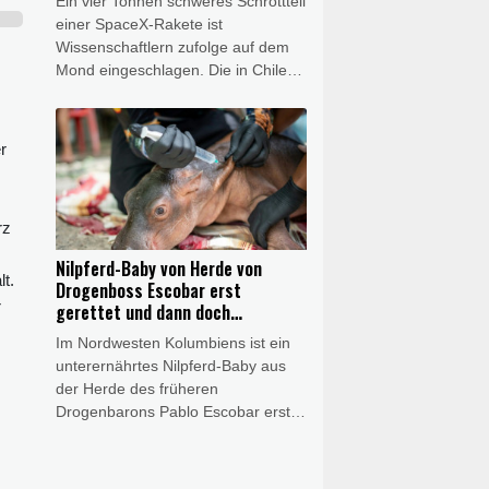
Ein vier Tonnen schweres Schrottteil
einer SpaceX-Rakete ist
Wissenschaftlern zufolge auf dem
Mond eingeschlagen. Die in Chile
ansässige Europäische
Südsternwarte (ESO) teilte am
Mittwoch mit, dass sie mit Hilfe ihres
r
hochentwickelten Very Large
Telescope (VLT) entsprechende
"Spektrallinien" entdeckt habe. Der
rz
Aufprall habe sich genau so
ereignet wie erwartet.
Nilpferd-Baby von Herde von
t.
Drogenboss Escobar erst
r
gerettet und dann doch
gestorben
Im Nordwesten Kolumbiens ist ein
unterernährtes Nilpferd-Baby aus
der Herde des früheren
Drogenbarons Pablo Escobar erst
gerettet worden - und dann doch
gestorben. Das Tier war getrennt
von seiner Mutter in einem Gebüsch