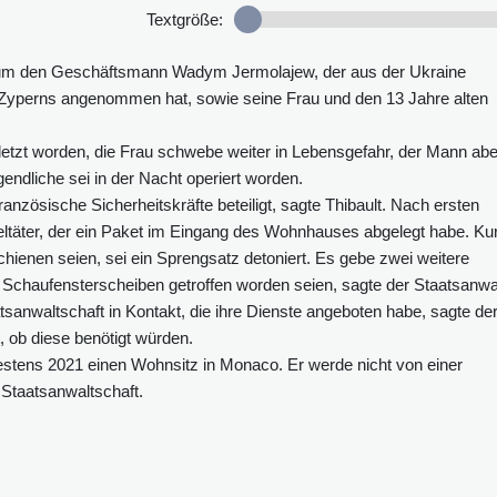
Textgröße:
h um den Geschäftsmann Wadym Jermolajew, der aus der Ukraine
 Zyperns angenommen hat, sowie seine Frau und den 13 Jahre alten
etzt worden, die Frau schwebe weiter in Lebensgefahr, der Mann abe
endliche sei in der Nacht operiert worden.
nzösische Sicherheitskräfte beteiligt, sagte Thibault. Nach ersten
eltäter, der ein Paket im Eingang des Wohnhauses abgelegt habe. Ku
hienen seien, sei ein Sprengsatz detoniert. Es gebe zwei weitere
de Schaufensterscheiben getroffen worden seien, sagte der Staatsanwal
atsanwaltschaft in Kontakt, die ihre Dienste angeboten habe, sagte de
, ob diese benötigt würden.
stens 2021 einen Wohnsitz in Monaco. Er werde nicht von einer
Staatsanwaltschaft.