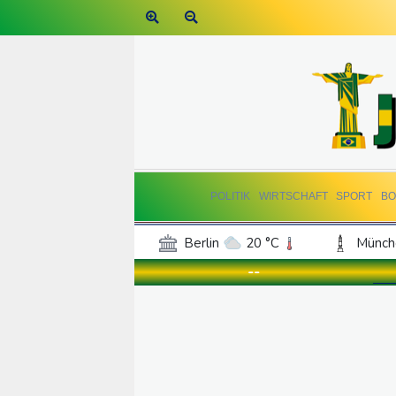
POLITIK
WIRTSCHAFT
SPORT
BO
Berlin
20 °C
Münch
Frankfurt am Main
26 °C
--
Hannover
20 °C
Kö
Rostock
18 °C
Stut
Salzburg
19 °C
Ba