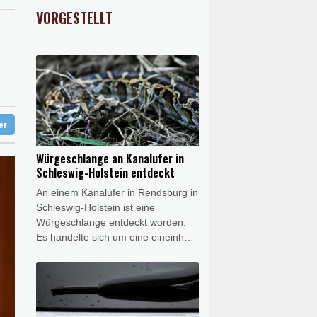
nen Ballsaal-Plänen
X
-0.07%
32407.2
€
VORGESTELLT
USD
0.36%
1.1567
$
ontrollen
gung im Senat
ter
Würgeschlange an Kanalufer in
Schleswig-Holstein entdeckt
An einem Kanalufer in Rendsburg in
Schleswig-Holstein ist eine
Würgeschlange entdeckt worden.
Es handelte sich um eine eineinhalb
Meter lange Königspython, wie die
Polizei in Neumünster am Freitag
mitteilte. Ein Spaziergänger hatte
demnach am Donnerstag die Polizei
auf eine größere Schlange