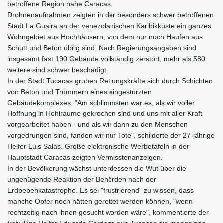
betroffene Region nahe Caracas.
Drohnenaufnahmen zeigten in der besonders schwer betroffenen
Stadt La Guaira an der venezolanischen Karibikküste ein ganzes
Wohngebiet aus Hochhäusern, von dem nur noch Haufen aus
Schutt und Beton übrig sind. Nach Regierungsangaben sind
insgesamt fast 190 Gebäude vollständig zerstört, mehr als 580
weitere sind schwer beschädigt.
In der Stadt Tucacas gruben Rettungskräfte sich durch Schichten
von Beton und Trümmern eines eingestürzten
Gebäudekomplexes. "Am schlimmsten war es, als wir voller
Hoffnung in Hohlräume gekrochen sind und uns mit aller Kraft
vorgearbeitet haben - und als wir dann zu den Menschen
vorgedrungen sind, fanden wir nur Tote", schilderte der 27-jährige
Helfer Luis Salas. Große elektronische Werbetafeln in der
Hauptstadt Caracas zeigten Vermisstenanzeigen.
In der Bevölkerung wächst unterdessen die Wut über die
ungenügende Reaktion der Behörden nach der
Erdbebenkatastrophe. Es sei "frustrierend" zu wissen, dass
manche Opfer noch hätten gerettet werden können, "wenn
rechtzeitig nach ihnen gesucht worden wäre", kommentierte der
freiwillige Helfer Eduardo Cardozo aus Tucacas die mangelnde