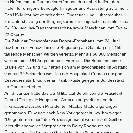
im Hafen von La Guaira eintreffen und dort dabei helfen, den
Hafen für dringend benötigte Hilfsgüter und Ausrüstung zu öffnen.
Das US-Militär hat verschiedene Flugzeuge und Hubschrauber
zur Unterstützung der Bergungsarbeiten eingesetzt, darunter eine
C-130-Hercules-Transportmaschine sowie Maschinen vom Typ V-
22 Osprey.
Die Zahl der Todesopfer des Doppel-Erdbebens vom 24. Juni
bezifferte die venezolanische Regierung am Sonntag mit 1450,
tausende Menschen wurden verletzt. Mehr als 50.000 Menschen
werden nach UN-Angaben noch vermisst. Die Beben mit einer
Stärke von 7,2 und 7,5 hatten sich am Mittwochabend im Abstand
von nur 39 Sekunden westlich der Hauptstadt Caracas ereignet.
Besonders stark war der an Karibikküste gelegene Bundesstaat
La Guaira betroffen.
Am 3. Januar hatte das US-Militär auf Befehl von US-Präsident
Donald Trump die Hauptstadt Caracas angegriffen und den
linksnationalistischen Präsidenten Nicolás Maduro gefangen
genommen. Er wurde nach New York gebracht, wo ihm wegen
"Drogenterrorismus" der Prozess gemacht werden soll. Seither
leitet die ehemalige Vizepräsidentin Delcy Rodríguez als
Übergangspräsidentin die Geschicke des südamerikanischen