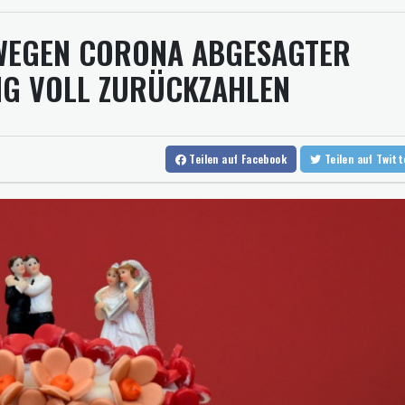
Erdogan reist zu Dreier-Gipfel mit Pakistan nach Saudi-Arabien
Gold
SDA
 WEGEN CORONA ABGESAGTER
58 Soldaten im Jemen bei Huthi-Angriffen getötet - Regierung k
UEFA hält an FIFA-Boykott fest - CAF hält zu Infantino
NG VOLL ZURÜCKZAHLEN
Jemen: 38 Soldaten bei Huthi-Angriffen getötet - Regierung kün
Mindestens zwei Tote bei Bombenexplosion in Kleinbus nahe D
Teilen
auf Facebook
Teilen
auf Twit