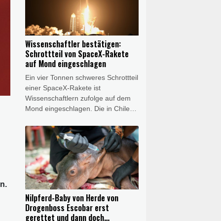
mit großer Wahrscheinlichkeit um
das gesuchte autistische Mädchen
handelt, wie die Polizei in Kiel
mitteilte.
Wissenschaftler bestätigen:
Schrottteil von SpaceX-Rakete
auf Mond eingeschlagen
Ein vier Tonnen schweres Schrottteil
einer SpaceX-Rakete ist
Wissenschaftlern zufolge auf dem
Mond eingeschlagen. Die in Chile
ansässige Europäische
Südsternwarte (ESO) teilte am
Mittwoch mit, dass sie mit Hilfe ihres
hochentwickelten Very Large
Telescope (VLT) entsprechende
"Spektrallinien" entdeckt habe. Der
Aufprall habe sich genau so
n.
ereignet wie erwartet.
Nilpferd-Baby von Herde von
Drogenboss Escobar erst
gerettet und dann doch