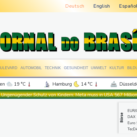
Deutsch
English
Españo
ULEVARD
AUTOMOBIL
TECHNIK
GESUNDHEIT
UMWELT
KULTUR
BILD
en
19 °C
Hamburg
14 °C
Düsseld
Potsdam
18 °C
Leipzig
16 °C
Ungenügender Schutz von Kindern: Meta muss in USA 567 Million
ln
15 °C
Kiel
16 °C
Bremen
1
Regierung und Opposition in Venezuela beginnen offiziellen Dia
EUR/
tgart
17 °C
Dresden
18 °C
Wien
USA wollen bei Visa-Anträgen offenbar Online-Aktivitäten noch 
Börse
DAX
den-Baden
14 °C
Röwekamp: Innenministerium muss zentral für Drohnenabwehr zu
Euro
TecD
Trump unternimmt neuen Vorstoß im Streit um US-Staatsbürgers
MDA