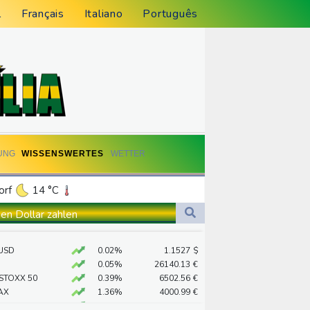
l
Français
Italiano
Português
UNG
WISSENSWERTES
WETTER
orf
14 °C
Dortmund
13 °C
en Dollar zahlen
5 °C
Flensburg
12 °C
log - ohne Machado
USD
0.02%
1.1527
$
23 °C
stärker überprüfen
0.05%
26140.13
€
ständig sein
 STOXX 50
0.39%
6502.56
€
AX
1.36%
4000.99
€
chaft
X
0.01%
32431.12
€