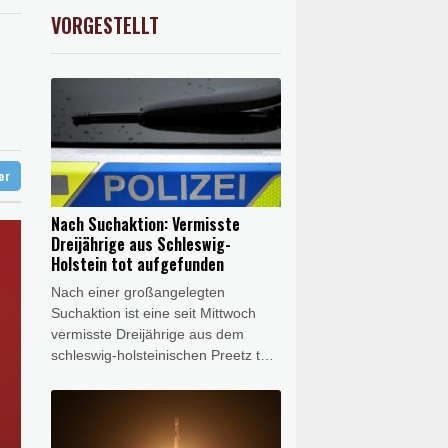
preis
0.07%
4302.5
$
VORGESTELLT
X
0.06%
18564.81
€
ündigt Vergeltung an
digt Vergeltung an
amaskus
ter
Nach Suchaktion: Vermisste
Dreijährige aus Schleswig-
Holstein tot aufgefunden
Nach einer großangelegten
Suchaktion ist eine seit Mittwoch
vermisste Dreijährige aus dem
schleswig-holsteinischen Preetz tot
aufgefunden worden. Einsatzkräfte
entdeckten am Donnerstagmorgen
in dem Ort im Kreis Plön ein
lebloses Kleinkind, bei dem es sich