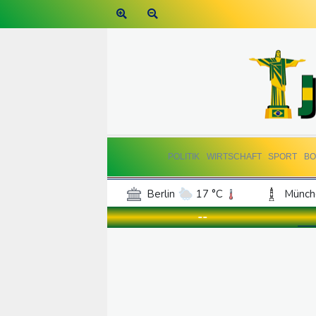
POLITIK
WIRTSCHAFT
SPORT
BO
Berlin
17 °C
Münch
Frankfurt am Main
17 °C
--
Hannover
17 °C
Kö
Rostock
17 °C
Stut
Salzburg
20 °C
Ba