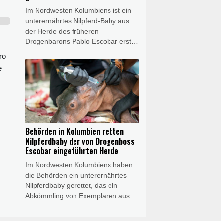
gestorben
Im Nordwesten Kolumbiens ist ein
unterernährtes Nilpferd-Baby aus
der Herde des früheren
Drogenbarons Pablo Escobar erst
gerettet worden - und dann doch
ro
gestorben. Das Tier war getrennt
e
von seiner Mutter in einem Gebüsch
an einem Fluss in der Gemeinde
Puerto Nare in Antioquia entdeckt
und in Obhut genommen worden.
Es sprach nach Angaben des
verantwortlichen Tierarztes aber
Behörden in Kolumbien retten
letztlich "nicht angemessen auf die
Nilpferdbaby der von Drogenboss
Behandlung an und verstarb" am
Escobar eingeführten Herde
Mittwoch.
Im Nordwesten Kolumbiens haben
die Behörden ein unterernährtes
Nilpferdbaby gerettet, das ein
Abkömmling von Exemplaren aus
dem Privatzoo des früheren
Drogenbarons Pablo Escobar ist.