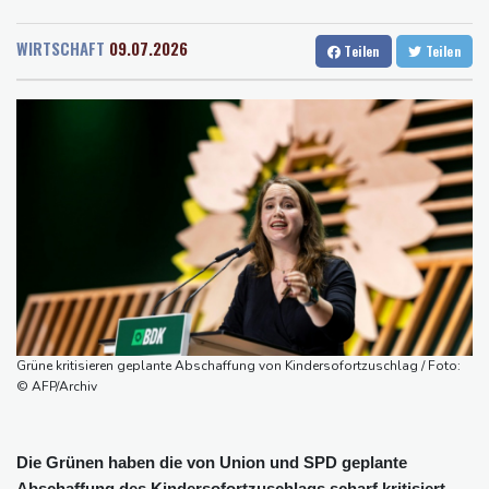
Rostock
16 °C
Stuttgart
14 °C
Grindel erwartet nahendes Ende der Ära Infantino
Dresden
17 °C
Wien
22 °C
Regierung will bei Klimaschutz vorerst nicht nachsteuern - Kritik
WIRTSCHAFT
09.07.2026
Teilen
Teilen
Salzburg
19 °C
der Grünen
Baden-Baden
12 °C
Hitze und Niedrigwasser: Städte- und Gemeindebund fordert
"nationalen Kraftakt"
Infantinos Investorenplan: FIFA-Experte fordert Aufarbeitung
Biathlon-Olympiasieger Jacquelin wird Teilzeit-Radprofi
Kircher: VAR nicht "zu kleinteilig" einsetzen
Kreise: Türkei will mit Pakistan und Saudi-Arabien
Verteidigungspakt schließen
Grüne kritisieren geplante Abschaffung von Kindersofortzuschlag / Foto:
© AFP/Archiv
Die Grünen haben die von Union und SPD geplante
Abschaffung des Kindersofortzuschlags scharf kritisiert.