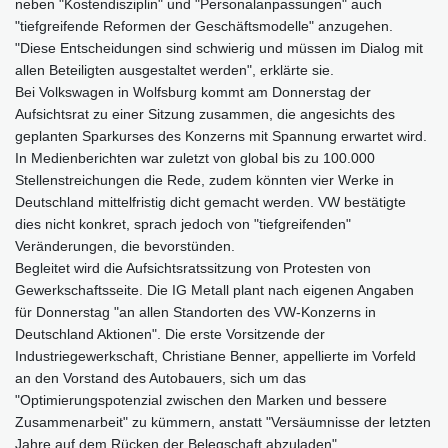
neben "Kostendisziplin" und "Personalanpassungen" auch
"tiefgreifende Reformen der Geschäftsmodelle" anzugehen.
"Diese Entscheidungen sind schwierig und müssen im Dialog mit
allen Beteiligten ausgestaltet werden", erklärte sie.
Bei Volkswagen in Wolfsburg kommt am Donnerstag der
Aufsichtsrat zu einer Sitzung zusammen, die angesichts des
geplanten Sparkurses des Konzerns mit Spannung erwartet wird.
In Medienberichten war zuletzt von global bis zu 100.000
Stellenstreichungen die Rede, zudem könnten vier Werke in
Deutschland mittelfristig dicht gemacht werden. VW bestätigte
dies nicht konkret, sprach jedoch von "tiefgreifenden"
Veränderungen, die bevorstünden.
Begleitet wird die Aufsichtsratssitzung von Protesten von
Gewerkschaftsseite. Die IG Metall plant nach eigenen Angaben
für Donnerstag "an allen Standorten des VW-Konzerns in
Deutschland Aktionen". Die erste Vorsitzende der
Industriegewerkschaft, Christiane Benner, appellierte im Vorfeld
an den Vorstand des Autobauers, sich um das
"Optimierungspotenzial zwischen den Marken und bessere
Zusammenarbeit" zu kümmern, anstatt "Versäumnisse der letzten
Jahre auf dem Rücken der Belegschaft abzuladen".