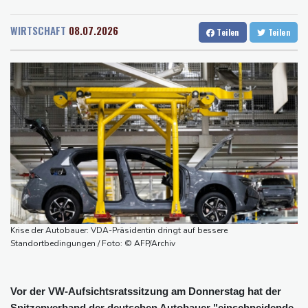
Rostock
28 °C
Stuttgart
35 °C
Ostchina auf Land getroffen
Dresden
33 °C
Wien
32 °C
Nächster Dreifachsieg für Aprilia - Fernández triumphiert
WIRTSCHAFT
08.07.2026
Teilen
Teilen
Salzburg
32 °C
Verkehrsminister Bilger will Boni von Bahnmanagern an Ziele
Baden-Baden
31 °C
knüpfen
Bericht: Trotz Sanierung nur jeder vierte Zug zwischen Hamburg
und Berlin pünktlich
FC Bayern: Kompany setzt auf Musiala
Waldbrände in Kanada: Notstand in Provinz British Columbia
ausgerufen
Krise der Autobauer: VDA-Präsidentin dringt auf bessere
Standortbedingungen / Foto: © AFP/Archiv
Vor der VW-Aufsichtsratssitzung am Donnerstag hat der
Spitzenverband der deutschen Autobauer "einschneidende