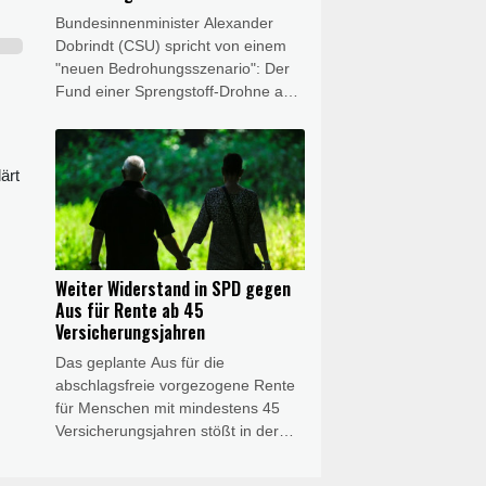
Schlussfolgerungen ziehe, um
Bundesinnenminister Alexander
unsere Wasserstraßen
Dobrindt (CSU) spricht von einem
widerstandsfähiger gegen
"neuen Bedrohungsszenario": Der
zunehmende extreme
Fund einer Sprengstoff-Drohne am
Niedrigwasserereignisse zu
Leipziger Flughafen stellt die
machen."
Sicherheitsbehörden in Deutschland
vor eine Bewährungsprobe. Es sei
ärt
seine Einschätzung, "dass wir es
hier mit einem hybriden
Anschlagsszenario zu tun haben",
sagte Dobrindt am Mittwochabend
am Flughafen Leipzig/Halle. Die
Weiter Widerstand in SPD gegen
Generalstaatsanwaltschaft Dresden
Aus für Rente ab 45
übernahm gemeinsam mit dem
Versicherungsjahren
Landeskriminalamt Sachsen die
Das geplante Aus für die
Ermittlungen.
abschlagsfreie vorgezogene Rente
für Menschen mit mindestens 45
Versicherungsjahren stößt in der
SPD weiter auf Widerstand.
Menschen, "die 45 Jahre gearbeitet