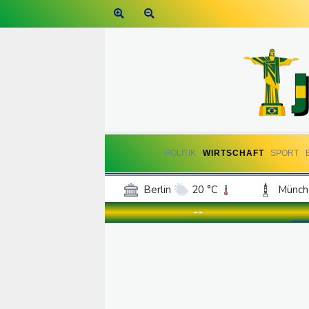
POLITIK
WIRTSCHAFT
SPORT
Berlin
20 °C
Münch
Frankfurt am Main
21 °C
--
Hannover
20 °C
Kö
Rostock
18 °C
Stut
Salzburg
21 °C
Ba