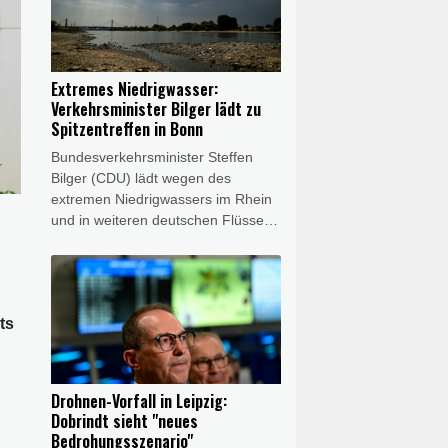
Bereichsleiter Dirk Binding am
Donnerstag der Nachrichtenagentur
AFP. "Hier ist der Bund gefragt: Er
sollte seine Binnenwasserstraßen
Extremes Niedrigwasser:
besser an Niedrigwasserphasen
Verkehrsminister Bilger lädt zu
anpassen."
Spitzentreffen in Bonn
Bundesverkehrsminister Steffen
Bilger (CDU) lädt wegen des
extremen Niedrigwassers im Rhein
und in weiteren deutschen Flüssen
für Donnerstag (13.30 Uhr) zu
einem Spitzengespräch nach Bonn.
Teilnehmen werden Vertreter von
Schifffahrt, Häfen und Wirtschaft.
ts
Bilger sagte dem "Kölner Stadt-
Anzeiger" im Vorfeld: "Wir wollen die
aktuelle Lage gemeinsam bewerten,
g
kurzfristig dort handeln, wo
Drohnen-Vorfall in Leipzig:
Handlungsbedarf besteht.
Dobrindt sieht "neues
Gleichzeitig wollen wir die richtigen
Bedrohungsszenario"