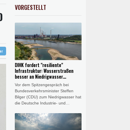
reffen in Bonn
AX
-0.89%
3946.73
€
VORGESTELLT
X
-0.46%
18553.91
€
D
 syrischem Bürgerkrieg
ation in München
lionen Eier spenden
 Infantino
ter
DIHK fordert "resiliente"
Infrastruktur: Wasserstraßen
besser an Niedrigwasser
anpassen
Vor dem Spitzengespräch bei
Bundesverkehrsminister Steffen
Bilger (CDU) zum Niedrigwasser hat
die Deutsche Industrie- und
Handelskammer (DIHK) den Bund
zum Handeln aufgefordert. "Wir
brauchen jetzt eine verlässliche,
resiliente Infrastruktur", sagte DIHK-