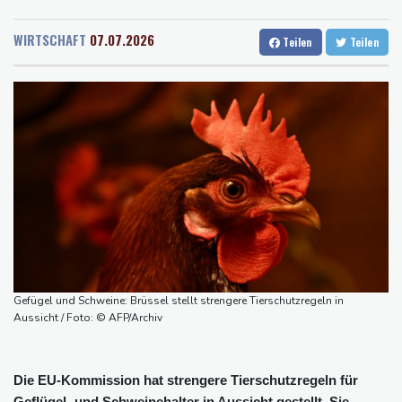
Rostock
18 °C
Stuttgart
20 °C
konkrete Schritte
Dresden
21 °C
Wien
27 °C
Extremes Niedrigwasser: Verkehrsminister Bilger lädt zu
WIRTSCHAFT
07.07.2026
Teilen
Teilen
Salzburg
21 °C
Spitzentreffen in Bonn
Baden-Baden
14 °C
Bundesgerichtshof urteilt über Mann wegen Kriegsverbrechen in
syrischem Bürgerkrieg
Urteil in Prozess um tödlichen Autoanschlag auf Verdi-
Demonstration in München
Vorwurf der Preisabsprache: Drei US-Produzenten müssen 53
Millionen Eier spenden
Investoren-Affäre: Fifa-Spitze stellt sich "uneingeschränkt" hinter
Infantino
Steinmeier-Nachfolge: Özdemir spricht sich für eine Frau aus
Gefügel und Schweine: Brüssel stellt strengere Tierschutzregeln in
Aussicht / Foto: © AFP/Archiv
Die EU-Kommission hat strengere Tierschutzregeln für
Geflügel- und Schweinehalter in Aussicht gestellt. Sie