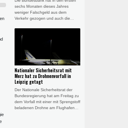
Die Bundesbank hat in den ersten
Golfregion und der Hitze.
sechs Monaten dieses Jahres
weniger Falschgeld aus dem
ben
Verkehr gezogen und auch die
Schadenssumme sank. Registriert
wurden rund 30.000 falsche
Banknoten im Wert von insgesamt
nd
1,75 Millionen Euro, wie die
Bundesbank am Freitag mitteilte.
Das waren 4,3 Prozent weniger als
im zweiten Halbjahr 2025. Die
Schadenssumme sank um fünf
Nationaler Sicherheitsrat mit
Prozent.
Merz hat zu Drohnenvorfall in
Leipzig getagt
Der Nationale Sicherheitsrat der
Bundesregierung hat am Freitag zu
dem Vorfall mit einer mit Sprengstoff
beladenen Drohne am Flughafen
Leipzig getagt. Die Beratungen
ie
fanden unter Vorsitz von
e
Bundeskanzler Friedrich Merz