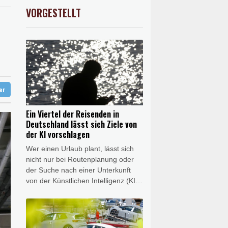
rdstand bei Exporten
AX
1.72%
4071.11
€
VORGESTELLT
USD
0.05%
1.1531
$
hem Tief
stehen
ig getagt
ter
Ein Viertel der Reisenden in
Deutschland lässt sich Ziele von
der KI vorschlagen
Wer einen Urlaub plant, lässt sich
nicht nur bei Routenplanung oder
der Suche nach einer Unterkunft
von der Künstlichen Intelligenz (KI)
helfen - sondern mittlerweile auch
bei der Suche nach einem
Urlaubsziel. In einer am Freitag
veröffentlichten Umfrage des