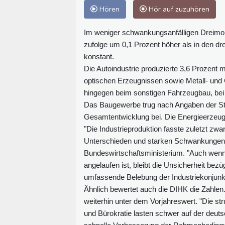
Hören
Hör auf zuzuhören
Im weniger schwankungsanfälligen Dreimon
zufolge um 0,1 Prozent höher als in den d
konstant.
Die Autoindustrie produzierte 3,6 Prozent 
optischen Erzeugnissen sowie Metall- un
hingegen beim sonstigen Fahrzeugbau, bei
Das Baugewerbe trug nach Angaben der Stati
Gesamtentwicklung bei. Die Energieerzeug
"Die Industrieproduktion fasste zuletzt zwar
Unterschieden und starken Schwankungen i
Bundeswirtschaftsministerium. "Auch wenn 
angelaufen ist, bleibt die Unsicherheit bez
umfassende Belebung der Industriekonjunktu
Ähnlich bewertet auch die DIHK die Zahlen. 
weiterhin unter dem Vorjahreswert. "Die st
und Bürokratie lasten schwer auf der deut