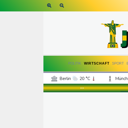
POLITIK
WIRTSCHAFT
SPORT
Berlin
20 °C
Münch
Frankfurt am Main
24 °C
--
Hannover
20 °C
Kö
Rostock
19 °C
Stut
Salzburg
24 °C
Ba