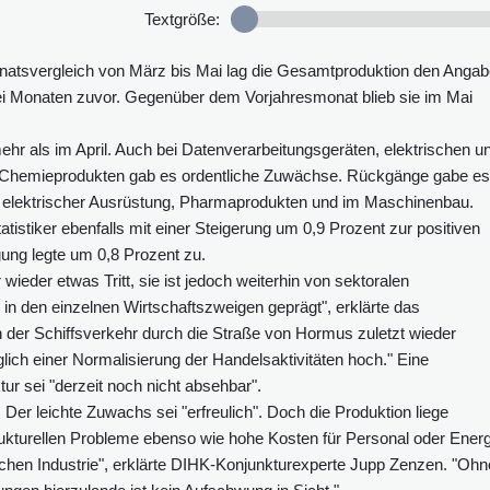
Textgröße:
atsvergleich von März bis Mai lag die Gesamtproduktion den Anga
rei Monaten zuvor. Gegenüber dem Vorjahresmonat blieb sie im Mai
mehr als im April. Auch bei Datenverarbeitungsgeräten, elektrischen u
d Chemieprodukten gab es ordentliche Zuwächse. Rückgänge gabe es
 elektrischer Ausrüstung, Pharmaprodukten und im Maschinenbau.
stiker ebenfalls mit einer Steigerung um 0,9 Prozent zur positiven
ung legte um 0,8 Prozent zu.
 wieder etwas Tritt, sie ist jedoch weiterhin von sektoralen
n den einzelnen Wirtschaftszweigen geprägt", erklärte das
der Schiffsverkehr durch die Straße von Hormus zuletzt wieder
üglich einer Normalisierung der Handelsaktivitäten hoch." Eine
r sei "derzeit noch nicht absehbar".
Der leichte Zuwachs sei "erfreulich". Doch die Produktion liege
rukturellen Probleme ebenso wie hohe Kosten für Personal oder Energ
schen Industrie", erklärte DIHK-Konjunkturexperte Jupp Zenzen. "Ohn