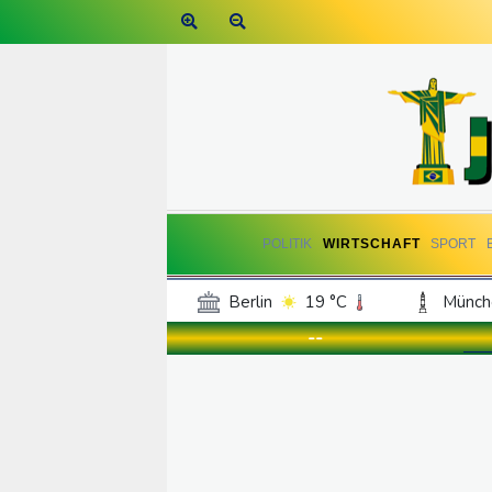
POLITIK
WIRTSCHAFT
SPORT
Berlin
19 °C
Münch
Frankfurt am Main
21 °C
--
Hannover
19 °C
Kö
Rostock
20 °C
Stut
Salzburg
23 °C
Ba