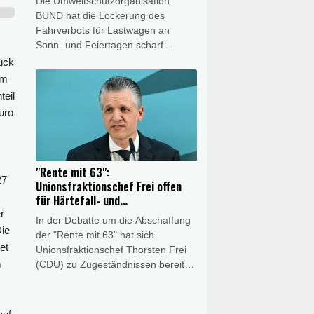
Die Umweltschutzorganisation
BUND hat die Lockerung des
Fahrverbots für Lastwagen an
Sonn- und Feiertagen scharf
kritisiert. Es sei keine Lösung,
tück
wegen des Niedrigwassers in
em
Flüssen "den Schiffstransport jetzt
teil
durch hunderte oder tausende Lkw-
uro
Fahrten zu ersetzen", sagte der
Verbandsvorsitzende Olaf Bandt der
"Rheinischen Post"
(Samstagsausgabe). Dies werde
"Rente mit 63":
"Menschen und Klima" belasten.
27
Unionsfraktionschef Frei offen
für Härtefall- und
Übergangslösungen
r
In der Debatte um die Abschaffung
Die
der "Rente mit 63" hat sich
et
Unionsfraktionschef Thorsten Frei
m
(CDU) zu Zugeständnissen bereit
gezeigt. "Eine Härtefallregelung bei
der Abschaffung der 'Rente mit 63'
ist in jedem Fall angezeigt, und