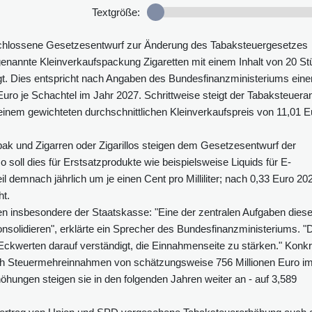
Textgröße:
schlossene Gesetzesentwurf zur Änderung des Tabaksteuergesetzes
ogenannte Kleinverkaufspackung Zigaretten mit einem Inhalt von 20 S
t. Dies entspricht nach Angaben des Bundesfinanzministeriums ein
uro je Schachtel im Jahr 2027. Schrittweise steigt der Tabaksteueran
 einem gewichteten durchschnittlichen Kleinverkaufspreis von 11,01 E
abak und Zigarren oder Zigarillos steigen dem Gesetzesentwurf der
 soll dies für Erstsatzprodukte wie beispielsweise Liquids für E-
teil demnach jährlich um je einen Cent pro Milliliter; nach 0,33 Euro 20
ht.
 insbesondere der Staatskasse: "Eine der zentralen Aufgaben diese
nsolidieren", erklärte ein Sprecher des Bundesfinanzministeriums. "
Eckwerten darauf verständigt, die Einnahmenseite zu stärken." Konkr
h Steuermehreinnahmen von schätzungsweise 756 Millionen Euro i
öhungen steigen sie in den folgenden Jahren weiter an - auf 3,589