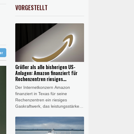
on Kiew
preis
2.28%
4399.7
$
VORGESTELLT
USD
0.32%
1.1562
$
ter
ter
Größer als alle bisherigen US-
Anlagen: Amazon finanziert für
Rechenzentren riesiges
Gaskraftwerk
Der Internetkonzern Amazon
finanziert in Texas für seine
Rechenzentren ein riesiges
Gaskraftwerk, das leistungsstärker
als alle bisherigen Anlagen in den
USA werden soll. Das Unternehmen
bestätigte am Freitag
entsprechende Berichte. Es ist das