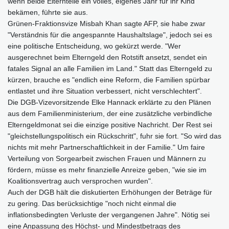
wenn beide Elternteile ein volles, eigenes Jahr für ihr Kind
bekämen, führte sie aus.
Grünen-Fraktionsvize Misbah Khan sagte AFP, sie habe zwar
"Verständnis für die angespannte Haushaltslage", jedoch sei es
eine politische Entscheidung, wo gekürzt werde. "Wer
ausgerechnet beim Elterngeld den Rotstift ansetzt, sendet ein
fatales Signal an alle Familien im Land." Statt das Elterngeld zu
kürzen, brauche es "endlich eine Reform, die Familien spürbar
entlastet und ihre Situation verbessert, nicht verschlechtert".
Die DGB-Vizevorsitzende Elke Hannack erklärte zu den Plänen
aus dem Familienministerium, der eine zusätzliche verbindliche
Elterngeldmonat sei die einzige positive Nachricht. Der Rest sei
"gleichstellungspolitisch ein Rückschritt", fuhr sie fort. "So wird das
nichts mit mehr Partnerschaftlichkeit in der Familie." Um faire
Verteilung von Sorgearbeit zwischen Frauen und Männern zu
fördern, müsse es mehr finanzielle Anreize geben, "wie sie im
Koalitionsvertrag auch versprochen wurden".
Auch der DGB hält die diskutierten Erhöhungen der Beträge für
zu gering. Das berücksichtige "noch nicht einmal die
inflationsbedingten Verluste der vergangenen Jahre". Nötig sei
eine Anpassung des Höchst- und Mindestbetrags des