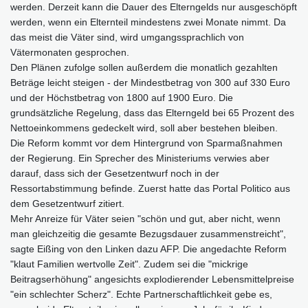
werden. Derzeit kann die Dauer des Elterngelds nur ausgeschöpft
werden, wenn ein Elternteil mindestens zwei Monate nimmt. Da
das meist die Väter sind, wird umgangssprachlich von
Vätermonaten gesprochen.
Den Plänen zufolge sollen außerdem die monatlich gezahlten
Beträge leicht steigen - der Mindestbetrag von 300 auf 330 Euro
und der Höchstbetrag von 1800 auf 1900 Euro. Die
grundsätzliche Regelung, dass das Elterngeld bei 65 Prozent des
Nettoeinkommens gedeckelt wird, soll aber bestehen bleiben.
Die Reform kommt vor dem Hintergrund von Sparmaßnahmen
der Regierung. Ein Sprecher des Ministeriums verwies aber
darauf, dass sich der Gesetzentwurf noch in der
Ressortabstimmung befinde. Zuerst hatte das Portal Politico aus
dem Gesetzentwurf zitiert.
Mehr Anreize für Väter seien "schön und gut, aber nicht, wenn
man gleichzeitig die gesamte Bezugsdauer zusammenstreicht",
sagte Eißing von den Linken dazu AFP. Die angedachte Reform
"klaut Familien wertvolle Zeit". Zudem sei die "mickrige
Beitragserhöhung" angesichts explodierender Lebensmittelpreise
"ein schlechter Scherz". Echte Partnerschaftlichkeit gebe es,