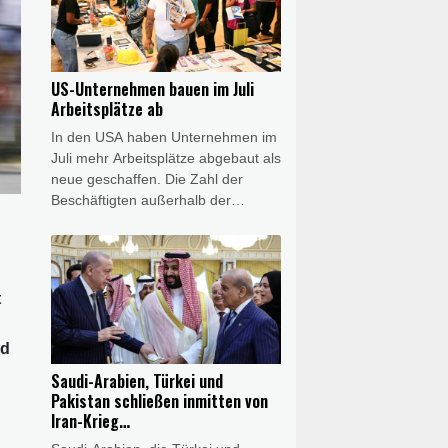
eine umgehende Behebung der
Fehler. Alstom erklärte am
Freitagabend, seine Teams
arbeiteten "mit Hochdruck" und eng
US-Unternehmen bauen im Juli
mit der Bahn daran, die technischen
Arbeitsplätze ab
Schwierigkeiten zu beheben.
In den USA haben Unternehmen im
Juli mehr Arbeitsplätze abgebaut als
neue geschaffen. Die Zahl der
Beschäftigten außerhalb der
Landwirtschaft sank im
vergangenen Monat um 23.000, wie
das US-Arbeitsministerium am
Freitag in Washington mitteilte.
t
Gleichzeitig korrigierte es seine
Zahlen für Mai und Juni kräftig nach
unten. Insgesamt waren im Juli 6,9
rd
Millionen Menschen in den USA
Saudi-Arabien, Türkei und
arbeitslos.
Pakistan schließen inmitten von
Iran-Krieg
Verteidigungsabkommen