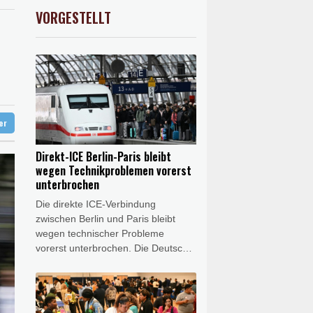
X
0.51%
18659.63
€
VORGESTELLT
USD
0.35%
1.1565
$
gung im Senat
ter
Direkt-ICE Berlin-Paris bleibt
wegen Technikproblemen vorerst
unterbrochen
Die direkte ICE-Verbindung
zwischen Berlin und Paris bleibt
wegen technischer Probleme
vorerst unterbrochen. Die Deutsche
Bahn (DB) macht dafür das
europäische Zugsicherungssystem
des französischen Herstellers
Alstom verantwortlich und fordert