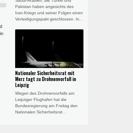
Saudi-Arabien, die Türkei und
Pakistan haben angesichts des
Iran-Kriegs und seiner Folgen einen
Verteidigungspakt geschlossen. In
einer gemeinsamen Erklärung
rd
gaben die drei Länder am Freitag
in
die Unterzeichnung des
"Gemeinsamen
Verteidigungsabkommens von
Mekka" bekannt. Das pakistanische
Außenministerium erklärte, mit dem
Pakt werde ein Angriff auf ein
Nationaler Sicherheitsrat mit
Mitglied als Angriff auf alle
Merz tagt zu Drohnenvorfall in
angesehen. Das Abkommen ist
Leipzig
demnach "darauf ausgerichtet, die
Wegen des Drohnenvorfalls am
kollektive Abschreckung zu
Leipziger Flughafen hat die
stärken".
Bundesregierung am Freitag den
Nationalen Sicherheitsrat
einberufen. Die Beratungen fanden
unter Vorsitz von Bundeskanzler
Friedrich Merz (CDU) telefonisch