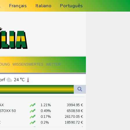
l
Français
Italiano
Português
LDUNG
WISSENSWERTES
WETTER
orf
24 °C
Dortmund
24 °C
4 °C
Flensburg
18 °C
hrverbot für Lkw
AX
1.21%
3994.95
€
35 °C
 STOXX 50
0.49%
6508.58
€
t stellen lassen
0.17%
26170.05
€
X
0.2%
18590.72
€
preis
0.36%
4320.7
$