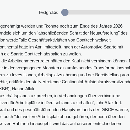
Textgröße:
 genehmigt werden und "könnte noch zum Ende des Jahres 2026
s handele sich um den "abschließenden Schritt der Neuaufstellung" des
on werde "alle Geschäftsaktivitäten von Contitech weltweit
ntinental hatte im April mitgeteilt, nach der Automotive-Sparte mit
h die Sparte Contitech abspalten zu wollen.
 die Arbeitnehmervertreter hätten den Kauf nicht verhindern können. 
eber in den vergangenen Monaten ein umfassendes Transformationspa
m zu Investitionen, Arbeitsplatzsicherung und der Bereitstellung von
hte, erklärte der stellvertretende Continental-Aufsichtsratsvorsitzend
KBR), Hasan Allak.
Geschäftspläne zu sprechen, in Verhandlungen über verbindliche
en für Arbeitsplätze in Deutschland zu schaffen", fuhr Allak fort.
tsrat und des geschäftsführenden Hauptvorstands der IGBCE warnte,
s auch "der weitere Arbeitsplatzabbau gehören, der noch über den
ssiven Rahmen hinausgeht, wird das auf unseren entschiedenen