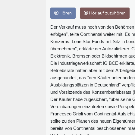
Hören
Hör auf zuzuhören
Der Verkauf muss noch von den Behörden
erfolgen", teilte Continental weiter mit. E
Konzerns. Lone Star Funds mit Sitz in Lond
übernehmen", erklärte der Autozulieferer. Co
Elektronik, Bremsen oder Bildschirmen auc
Die Industriegewerkschaft IG BCE erklärte,
Betriebsräte hätten aber mit dem Arbeitg
ausgehandelt, das "den Käufer unter andere
Ausbildungsplätzen in Deutschland" verpflic
und Vorsitzende des Konzernbetriebsrats (
Der Käufer habe zugesichert, "über seine 
Vereinbarungen einzutreten sowie Perspektiv
Francesco Grioli vom Continental-Aufsich
sollte zu den Plänen des neuen Eigentümer
bereits von Continental beschlossenen ma