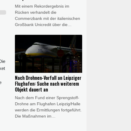
Mit einem Rekordergebnis im
Rücken verhandelt die
Commerzbank mit der italienischen
Großbank Unicredit über die
geplante Übernahme. Dazu "haben
wir Gespräche aufgenommen",
sagte Commerzbank-Chefin Bettina
Orlopp am Donnerstag bei Vorlage
der Halbjahresbilanz. Sie will am
Die
bisherigen Geschäftsmodell der
Bank festhalten - der Plan von
ket
Unicredit für die Commerzbank
Nach Drohnen-Vorfall an Leipziger
berge "erhebliche
e
Flughafen: Suche nach weiterem
Umsetzungsrisiken", warnte sie.
Objekt dauert an
Nach dem Fund einer Sprengstoff-
Drohne am Flughafen Leipzig/Halle
werden die Ermittlungen fortgeführt.
Die Maßnahmen im
Zusammenhang mit einem zweiten
verdächtigen Objekt dauerten am