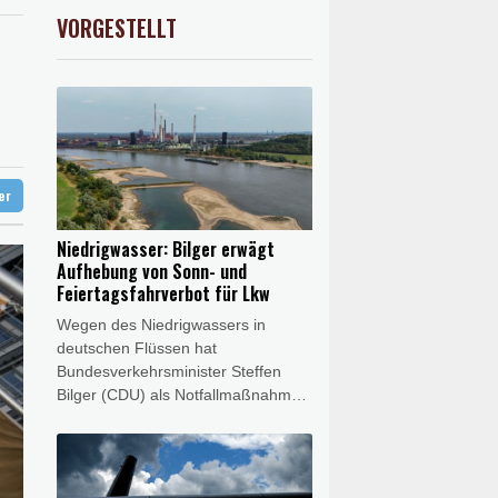
nd 2022
X
0.1%
32459.11
€
VORGESTELLT
USD
-0.08%
1.1546
$
in Psychiatrie
tische Verfolgung" vor
 neue Gespräche
it
ter
Niedrigwasser: Bilger erwägt
Aufhebung von Sonn- und
Feiertagsfahrverbot für Lkw
Wegen des Niedrigwassers in
deutschen Flüssen hat
Bundesverkehrsminister Steffen
Bilger (CDU) als Notfallmaßnahme
eine vorübergehende Aufhebung
des Sonn- und Feiertagsfahrverbots
für Lastwagen ins Spiel gebracht.
"Ich könnte mir beispielsweise