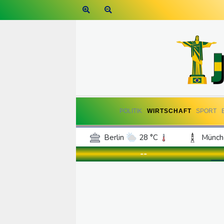
POLITIK
WIRTSCHAFT
SPORT
Berlin
28 °C
Münch
Frankfurt am Main
29 °C
--
Hannover
25 °C
Kö
Rostock
22 °C
Stut
Salzburg
23 °C
Ba