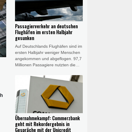
vorstellen, dass wir Sonn- und
Feiertagsfahrverbote für Lkw
aufheben, wenn es nötig sein
sollte", sagte Bilger am Donnerstag
Passagierverkehr an deutschen
dem Fernsehsender Phoenix. Am
Flughäfen im ersten Halbjahr
frühen Nachmittag begann in Bonn
gesunken
ein Spitzengespräch zum
Auf Deutschlands Flughäfen sind im
Niedrigwasser.
ersten Halbjahr weniger Menschen
angekommen und abgeflogen. 97,7
Millionen Passagiere nutzten die
Flughäfen und damit 0,8 Prozent
weniger als im Vorjahreszeitraum,
teilte der Bundesverband der
Deutschen Luftverkehrswirtschaft
ch
(BDL) am Donnerstag mit. Zugleich
sei das Sitzplatzangebot für Flüge
ab Deutschland um ein Prozent
gesunken, das entspreche 85
Übernahmekampf: Commerzbank
Prozent des Niveaus vor der
geht mit Rekordergebnis in
Coronapandemie.
Gespräche mit der Unicredit