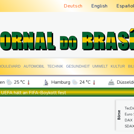
Deutsch
English
Españo
BOULEVARD
AUTOMOBIL
TECHNIK
GESUNDHEIT
UMWELT
KULTUR
BI
en
25 °C
Hamburg
24 °C
Düsseld
Potsdam
27 °C
Leipzig
30 °C
UEFA hält an FIFA-Boykott fest
ln
25 °C
Kiel
23 °C
Bremen
2
Niedrigwasser: Bilger für Aussetzung von Sonn- und Feiertagsfa
TecD
tgart
28 °C
Dresden
31 °C
Wien
Millionendeal perfekt: Diomande wechselt nach Madrid
Börse
Euro
den-Baden
22 °C
US-Republikaner wollen früheren Corona-Berater Fauci vor Gerich
DAX
SDA
Forlán wird Nationaltrainer in Uruguay
Gold