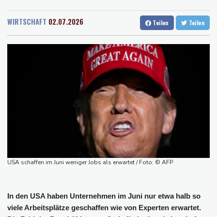
Rostock
22 °C
Stuttgart
28 °C
und 2022
Dresden
31 °C
Wien
35 °C
Mutter mit 71 Stichen getötet und Leiche zerstückelt: Mann muss
WIRTSCHAFT
02.07.2026
Teilen
Teilen
Salzburg
23 °C
in Psychiatrie
Baden-Baden
22 °C
Nach Ausweisung von Journalistin: Russland wirft Frankreich
"politische Verfolgung" vor
Iran-Krieg: Berichte über US-Munitionsknappheit - Pakistan will
neue Gespräche
Fund von Sprengstoffdrohne sorgt für Debatte über
Luftsicherheit
Für zwei Jahre: Salah-Wechsel zu Trabzonspor perfekt
Niedrigwasser: Bilger erwägt Aufhebung von Sonn- und
Feiertagsfahrverbot für Lkw
USA schaffen im Juni weniger Jobs als erwartet / Foto: © AFP
In den USA haben Unternehmen im Juni nur etwa halb so
viele Arbeitsplätze geschaffen wie von Experten erwartet.