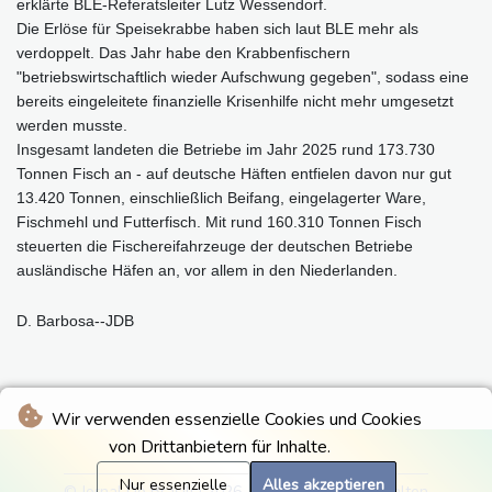
erklärte BLE-Referatsleiter Lutz Wessendorf.
Die Erlöse für Speisekrabbe haben sich laut BLE mehr als
verdoppelt. Das Jahr habe den Krabbenfischern
"betriebswirtschaftlich wieder Aufschwung gegeben", sodass eine
bereits eingeleitete finanzielle Krisenhilfe nicht mehr umgesetzt
werden musste.
Insgesamt landeten die Betriebe im Jahr 2025 rund 173.730
Tonnen Fisch an - auf deutsche Häften entfielen davon nur gut
13.420 Tonnen, einschließlich Beifang, eingelagerter Ware,
Fischmehl und Futterfisch. Mit rund 160.310 Tonnen Fisch
steuerten die Fischereifahrzeuge der deutschen Betriebe
ausländische Häfen an, vor allem in den Niederlanden.
D. Barbosa--JDB
Wir verwenden essenzielle Cookies und Cookies
von Drittanbietern für Inhalte.
Nur essenzielle
Alles akzeptieren
© Jornal Do Brasilia 2026 - Alle Rechte vorbehalten