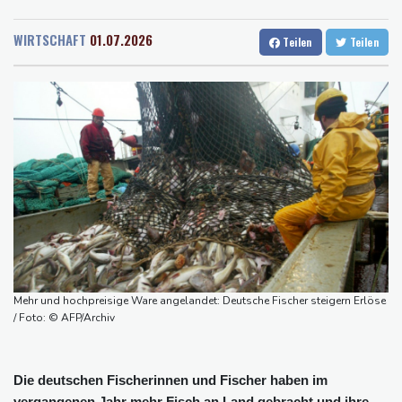
Rostock
13 °C
Stuttgart
18 °C
Russland
Dresden
16 °C
Wien
24 °C
"Rente mit 63": Unionsfraktionschef Frei offen für Härtefall- und
WIRTSCHAFT
01.07.2026
Teilen
Teilen
Salzburg
20 °C
Übergangslösungen
Baden-Baden
17 °C
Ceuta-Andrang: EU fordert von Meta und Tiktok Vorgehen gegen
Falschinformationen
Rechter Hardliner De la Espriella als Kolumbiens Präsident
vereidigt
Infantino erhält Unterstützung aus Südamerika
Selenskyj erstmals seit Beginn von Ukraine-Krieg in Serbien -
Treffen mit Vucic
Auftakt-Misere gestoppt: Berlin gewinnt in Bochum
Trump macht erneut Druck auf Zentralbank-Vorständin Cook
Mehr und hochpreisige Ware angelandet: Deutsche Fischer steigern Erlöse
/ Foto: © AFP/Archiv
Die deutschen Fischerinnen und Fischer haben im
vergangenen Jahr mehr Fisch an Land gebracht und ihre