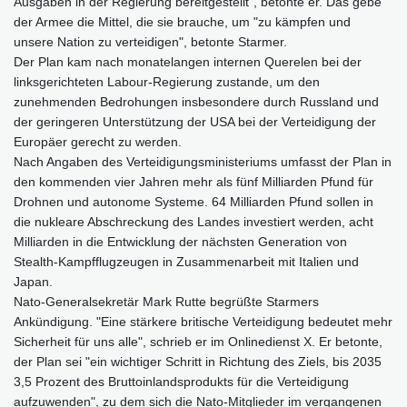
Ausgaben in der Regierung bereitgestellt", betonte er. Das gebe
der Armee die Mittel, die sie brauche, um "zu kämpfen und
unsere Nation zu verteidigen", betonte Starmer.
Der Plan kam nach monatelangen internen Querelen bei der
linksgerichteten Labour-Regierung zustande, um den
zunehmenden Bedrohungen insbesondere durch Russland und
der geringeren Unterstützung der USA bei der Verteidigung der
Europäer gerecht zu werden.
Nach Angaben des Verteidigungsministeriums umfasst der Plan in
den kommenden vier Jahren mehr als fünf Milliarden Pfund für
Drohnen und autonome Systeme. 64 Milliarden Pfund sollen in
die nukleare Abschreckung des Landes investiert werden, acht
Milliarden in die Entwicklung der nächsten Generation von
Stealth-Kampfflugzeugen in Zusammenarbeit mit Italien und
Japan.
Nato-Generalsekretär Mark Rutte begrüßte Starmers
Ankündigung. "Eine stärkere britische Verteidigung bedeutet mehr
Sicherheit für uns alle", schrieb er im Onlinedienst X. Er betonte,
der Plan sei "ein wichtiger Schritt in Richtung des Ziels, bis 2035
3,5 Prozent des Bruttoinlandsprodukts für die Verteidigung
aufzuwenden", zu dem sich die Nato-Mitglieder im vergangenen