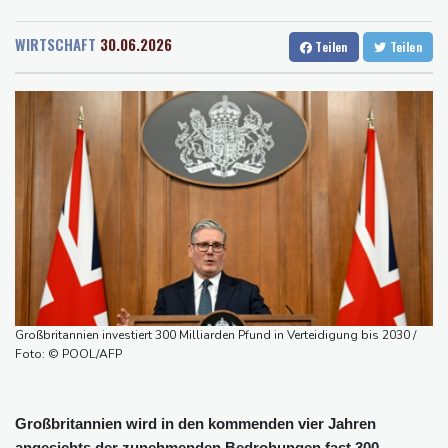
Rostock
26 °C
Stuttgart
31 °C
Waldbrand in Kanada: Notstand in British Columbia ausgerufen -
Dresden
31 °C
Wien
28 °C
20.000 Menschen evakuiert
WIRTSCHAFT
30.06.2026
Teilen
Teilen
Salzburg
27 °C
Dobrindt will Forschung zur Drohensicherheit in Deutschland
Baden-Baden
26 °C
ausbauen
Iran bekräftigt harte Haltung in Streit um Straße von Hormus
Amtsantritt von Kolumbiens Staatschef De la Espriella von
Gewalt überschattet
Basketball-WM: Geiselsöder macht gesamte Vorbereitung mit
Taifun "Dolphin": Flugausfälle, Evakuierung und höchste
Warnstufe in China
Lionel Messi trauert um Vater und langjährigen Manager Jorge
Großbritannien investiert 300 Milliarden Pfund in Verteidigung bis 2030 /
Foto: © POOL/AFP
Großbritannien wird in den kommenden vier Jahren
angesichts der zunehmenden Bedrohungen fast 300