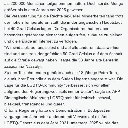
als 200.000 Menschen teilgenommen hatten. Doch sei die Menge
größer als in den Jahren vor 2025 gewesen.
Die Veranstaltung für die Rechte sexueller Minderheiten fand trotz
der hohen Temperaturen statt, die in der ungarischen Hauptstadt
bei 40 Grad Celsius lagen. Die Organisatoren hatten aber
besonders gefährdete Menschen aufgerufen, zuhause zu bleiben
und die Parade im Internet zu verfolgen.
"Wir sind stolz auf uns selbst und auf alle anderen, dass wir hier
sind und uns trotz der gefühlten 50 Grad Celsius auf dem Asphalt
auf die Straße gewagt haben", sagte die 53 Jahre alte Lehrerin
Zsuzsanna Naszalyi.
Zu den Teilnehmenden gehörte auch die 18-jährige Petra Toth,
die mit ihrer Freundin aus dem Süden Ungarns angereist war. Die
Lage für die LGBTQ-Community "verbessert sich vor allem
aufgrund des Regierungswechsels immer weiter", sagte sie AFP.
Die englische Abkürzung LGBTQ steht für lesbisch, schwul,
bisexuell, transgender und queer.
Orbans Regierung hatte die Demonstration in Budapest im
vergangenen Jahr unter anderem mit Verweis auf ein Anti-
LGBTQ-Gesetz aus dem Jahr 2021 untersagt. 2025 wurde das