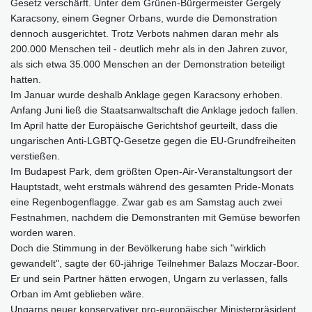
Gesetz verschärft. Unter dem Grünen-Bürgermeister Gergely
Karacsony, einem Gegner Orbans, wurde die Demonstration
dennoch ausgerichtet. Trotz Verbots nahmen daran mehr als
200.000 Menschen teil - deutlich mehr als in den Jahren zuvor,
als sich etwa 35.000 Menschen an der Demonstration beteiligt
hatten.
Im Januar wurde deshalb Anklage gegen Karacsony erhoben.
Anfang Juni ließ die Staatsanwaltschaft die Anklage jedoch fallen.
Im April hatte der Europäische Gerichtshof geurteilt, dass die
ungarischen Anti-LGBTQ-Gesetze gegen die EU-Grundfreiheiten
verstießen.
Im Budapest Park, dem größten Open-Air-Veranstaltungsort der
Hauptstadt, weht erstmals während des gesamten Pride-Monats
eine Regenbogenflagge. Zwar gab es am Samstag auch zwei
Festnahmen, nachdem die Demonstranten mit Gemüse beworfen
worden waren.
Doch die Stimmung in der Bevölkerung habe sich "wirklich
gewandelt", sagte der 60-jährige Teilnehmer Balazs Moczar-Boor.
Er und sein Partner hätten erwogen, Ungarn zu verlassen, falls
Orban im Amt geblieben wäre.
Ungarns neuer konservativer pro-europäischer Ministerpräsident