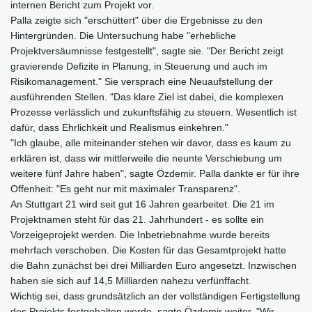
internen Bericht zum Projekt vor.
Palla zeigte sich "erschüttert" über die Ergebnisse zu den
Hintergründen. Die Untersuchung habe "erhebliche
Projektversäumnisse festgestellt", sagte sie. "Der Bericht zeigt
gravierende Defizite in Planung, in Steuerung und auch im
Risikomanagement." Sie versprach eine Neuaufstellung der
ausführenden Stellen. "Das klare Ziel ist dabei, die komplexen
Prozesse verlässlich und zukunftsfähig zu steuern. Wesentlich ist
dafür, dass Ehrlichkeit und Realismus einkehren."
"Ich glaube, alle miteinander stehen wir davor, dass es kaum zu
erklären ist, dass wir mittlerweile die neunte Verschiebung um
weitere fünf Jahre haben", sagte Özdemir. Palla dankte er für ihre
Offenheit: "Es geht nur mit maximaler Transparenz".
An Stuttgart 21 wird seit gut 16 Jahren gearbeitet. Die 21 im
Projektnamen steht für das 21. Jahrhundert - es sollte ein
Vorzeigeprojekt werden. Die Inbetriebnahme wurde bereits
mehrfach verschoben. Die Kosten für das Gesamtprojekt hatte
die Bahn zunächst bei drei Milliarden Euro angesetzt. Inzwischen
haben sie sich auf 14,5 Milliarden nahezu verfünffacht.
Wichtig sei, dass grundsätzlich an der vollständigen Fertigstellung
des Projekts festgehalten werde, sagte Özdemir weiter. "Wir