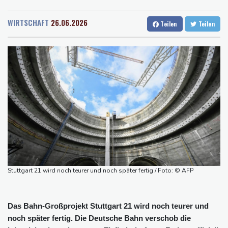
Rostock
22 °C
Stuttgart
30 °C
Brand in Recyclinganlage in Rotterdam
Dresden
27 °C
Wien
29 °C
Verkehrsminister Bilger verteidigt Aussetzung von
WIRTSCHAFT
26.06.2026
Teilen
Teilen
Salzburg
29 °C
Sonntagsfahrverbot für Lkw
Baden-Baden
27 °C
Maextro S800: Chinas Luxusangriff auf Maybach und S-Klasse
Leverkusen verlängert mit Carro und Rolfes
Opel Grandland Electric AWD: Zugkraft für den Wohnwagen
Schwimm-EM: Freiwasserstaffel um Wellbrock gewinnt Gold
US-Senat bestätigt Trumps umstrittenen Justizminister Blanche
Stuttgart 21 wird noch teurer und noch später fertig / Foto: © AFP
Das Bahn-Großprojekt Stuttgart 21 wird noch teurer und
noch später fertig. Die Deutsche Bahn verschob die