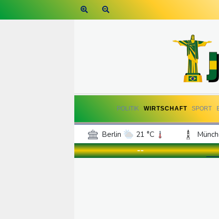
POLITIK
WIRTSCHAFT
SPORT
Berlin
21 °C
Münch
Frankfurt am Main
21 °C
--
Hannover
21 °C
Kö
Rostock
21 °C
Stut
Salzburg
21 °C
Ba