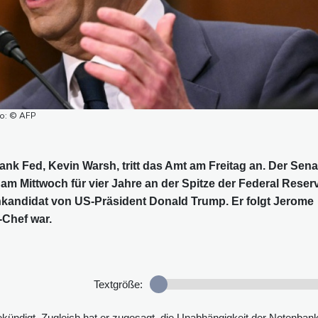
to: © AFP
nk Fed, Kevin Warsh, tritt das Amt am Freitag an. Der Sena
am Mittwoch für vier Jahre an der Spitze der Federal Reser
chkandidat von US-Präsident Donald Trump. Er folgt Jerome
-Chef war.
Textgröße:
ündigt. Zugleich hat er zugesagt, die Unabhängigkeit der Notenban