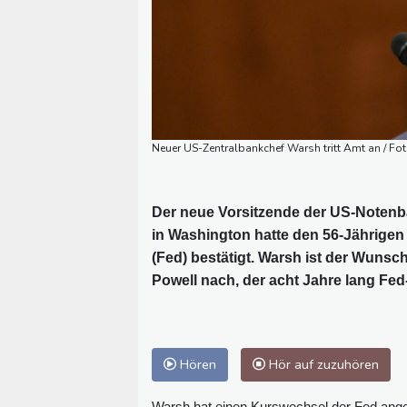
Neuer US-Zentralbankchef Warsh tritt Amt an / Fo
Der neue Vorsitzende der US-Notenba
in Washington hatte den 56-Jährigen 
(Fed) bestätigt. Warsh ist der Wuns
Powell nach, der acht Jahre lang Fed
Hören
Hör auf zuzuhören
Warsh hat einen Kurswechsel der Fed angek