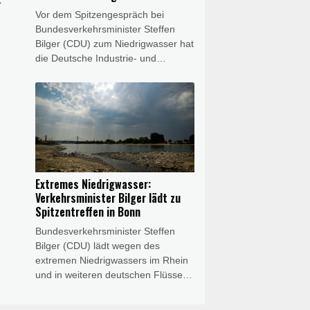
anpassen
Vor dem Spitzengespräch bei
Bundesverkehrsminister Steffen
Bilger (CDU) zum Niedrigwasser hat
die Deutsche Industrie- und
Handelskammer (DIHK) den Bund
zum Handeln aufgefordert. "Wir
brauchen jetzt eine verlässliche,
resiliente Infrastruktur", sagte DIHK-
Bereichsleiter Dirk Binding am
Donnerstag der Nachrichtenagentur
AFP. "Hier ist der Bund gefragt: Er
sollte seine Binnenwasserstraßen
Extremes Niedrigwasser:
besser an Niedrigwasserphasen
Verkehrsminister Bilger lädt zu
anpassen."
Spitzentreffen in Bonn
Bundesverkehrsminister Steffen
Bilger (CDU) lädt wegen des
extremen Niedrigwassers im Rhein
und in weiteren deutschen Flüssen
für Donnerstag (13.30 Uhr) zu
einem Spitzengespräch nach Bonn.