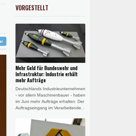
preis
0.16%
4312
$
VORGESTELLT
USD
-0.07%
1.1547
$
n Niedrigwasser anpassen
ter
Mehr Geld für Bundeswehr und
Infrastruktur: Industrie erhält
mehr Aufträge
Deutschlands Industrieunternehmen
- vor allem Maschinenbauer - haben
im Juni mehr Aufträge erhalten: Der
Auftragseingang im Verarbeitenden
Gewerbe stieg im Juni im Vergleich
zum Vormonat um 3,1 Prozent, wie
das Statistische Bundesamt in
Wiesbaden am Donnerstag mitteilte.