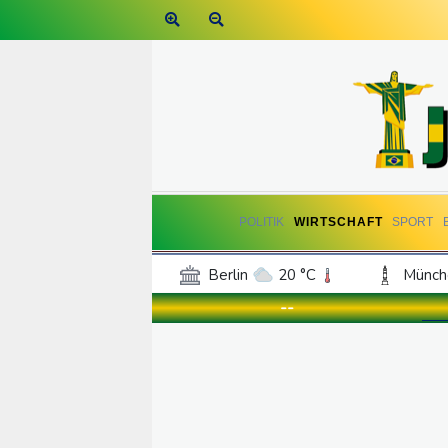
POLITIK
WIRTSCHAFT
SPORT
Berlin
20 °C
Münch
Frankfurt am Main
26 °C
--
Hannover
20 °C
Kö
Rostock
18 °C
Stut
Salzburg
19 °C
Ba