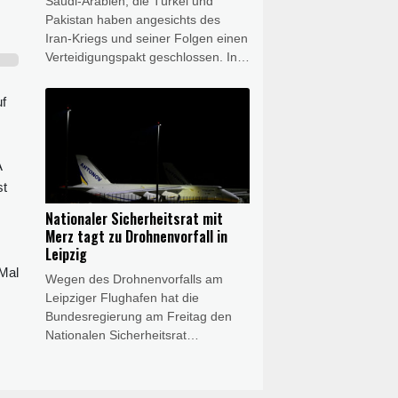
Saudi-Arabien, die Türkei und
Pakistan haben angesichts des
Iran-Kriegs und seiner Folgen einen
Verteidigungspakt geschlossen. In
einer gemeinsamen Erklärung
gaben die drei Länder am Freitag
uf
die Unterzeichnung des
"Gemeinsamen
Verteidigungsabkommens von
A
Mekka" bekannt. Das pakistanische
st
Außenministerium erklärte, mit dem
Pakt werde ein Angriff auf ein
Nationaler Sicherheitsrat mit
Mitglied als Angriff auf alle
Merz tagt zu Drohnenvorfall in
angesehen. Das Abkommen ist
Leipzig
demnach "darauf ausgerichtet, die
 Mal
Wegen des Drohnenvorfalls am
kollektive Abschreckung zu
Leipziger Flughafen hat die
stärken".
Bundesregierung am Freitag den
Nationalen Sicherheitsrat
einberufen. Die Beratungen fanden
unter Vorsitz von Bundeskanzler
Friedrich Merz (CDU) telefonisch