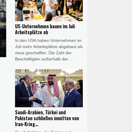
eine umgehende Behebung der
Fehler. Alstom erklärte am
Freitagabend, seine Teams
arbeiteten "mit Hochdruck" und eng
US-Unternehmen bauen im Juli
mit der Bahn daran, die technischen
Arbeitsplätze ab
Schwierigkeiten zu beheben.
In den USA haben Unternehmen im
Juli mehr Arbeitsplätze abgebaut als
neue geschaffen. Die Zahl der
Beschäftigten außerhalb der
Landwirtschaft sank im
vergangenen Monat um 23.000, wie
das US-Arbeitsministerium am
Freitag in Washington mitteilte.
Gleichzeitig korrigierte es seine
Zahlen für Mai und Juni kräftig nach
unten. Insgesamt waren im Juli 6,9
Millionen Menschen in den USA
Saudi-Arabien, Türkei und
arbeitslos.
Pakistan schließen inmitten von
Iran-Krieg
Verteidigungsabkommen