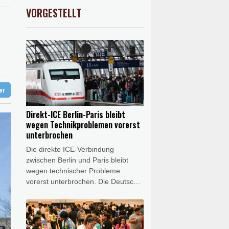
unterbrochen
0.68%
26319.45
€
VORGESTELLT
USD
0.38%
1.1569
$
reist
lughafen zurück
nen Ballsaal-Plänen
ontrollen
ter
Direkt-ICE Berlin-Paris bleibt
wegen Technikproblemen vorerst
unterbrochen
Die direkte ICE-Verbindung
zwischen Berlin und Paris bleibt
wegen technischer Probleme
vorerst unterbrochen. Die Deutsche
Bahn (DB) macht dafür das
europäische Zugsicherungssystem
des französischen Herstellers
Alstom verantwortlich und fordert