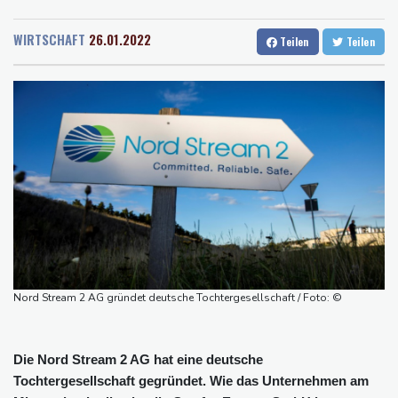
Rostock
18 °C
Stuttgart
28 °C
Leipzig
Dresden
25 °C
Wien
30 °C
Kabel der Deutschen Bahn beschädigt: Kölner Staatsschutz
WIRTSCHAFT
26.01.2022
Teilen
Teilen
Salzburg
27 °C
ermittelt wegen Sabotage
Baden-Baden
24 °C
Frankreichs Außenminister Barrot kündigt Reaktion auf russische
Wahlkampf-Einmischung an
Ein Viertel der Reisenden in Deutschland lässt sich Ziele von der
KI vorschlagen
Norwegens Fußball-Verband fordert Infantinos Rücktritt
Verurteilte Linksextremistin: Bundesgerichtshof bestätigt
Beugehaft für Lina E.
Verweigerter Dopingtest: NADA will Vierjahressperre für Ansah
Medien: Türkischer Präsident Erdogan zu Dreiergipfel in Saudi-
Nord Stream 2 AG gründet deutsche Tochtergesellschaft / Foto: ©
Arabien eingetroffen
Die Nord Stream 2 AG hat eine deutsche
Tochtergesellschaft gegründet. Wie das Unternehmen am